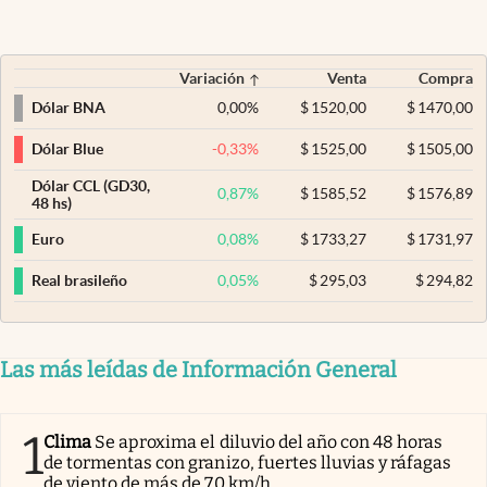
Variación
Venta
Compra
0,00
%
$
1520,00
$
1470,00
Dólar BNA
-0,33
%
$
1525,00
$
1505,00
Dólar Blue
Dólar CCL (GD30,
0,87
%
$
1585,52
$
1576,89
48 hs)
0,08
%
$
1733,27
$
1731,97
Euro
0,05
%
$
295,03
$
294,82
Real brasileño
Las más leídas de Información General
1
Clima
Se aproxima el diluvio del año con 48 horas
de tormentas con granizo, fuertes lluvias y ráfagas
de viento de más de 70 km/h