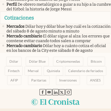
Perfil
De obrero metalúrgico a guiar a su hijo a la cumbre
del fútbol: la historia de Jorge Messi
Cotizaciones
Mercados
Dólar hoy y dólar blue hoy: cuál es la cotización
del sábado 8 de agosto minuto a minuto
Mercado cambiario
El dólar sigue al alza: los errores que
conviene evitar cuando todos salen a comprar
Mercado cambiario
Dólar hoy: a cuánto cotiza el oficial
en los bancos de la City este sábado 8 de agosto
Dólar
Dólar Blue
Criptomonedas
Bitcoin
Fintech
Merval
Quiniela
Calendario de feriados
AFIP
Paritarias
Inversiones
ANSES
abre en nueva pestaña
abre en nueva pestaña
abre en nueva pestaña
abre en nueva pestaña
abre en nueva pestaña