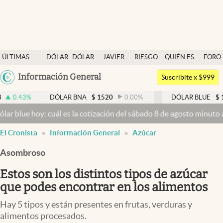
Últimas noticias
ÚLTIMAS
DÓLAR
DÓLAR
JAVIER
RIESGO
QUIÉN ES
FORO
Dólar
NOTICIAS
BLUE
MILEI
PAÍS
QUIÉN
Argentina
Información General
Members
Suscribite x $999
España
Economía y Política
DÓLAR BNA
$
1520
0.00
%
DÓLAR BLUE
$
1525
-0.3
México
y: cuál es la cotización del sábado 8 de agosto minuto a minuto
Dól
Finanzas y Mercados
USA
El Cronista
Información General
Azúcar
Mercados Online
Colombia
Uruguay
Asombroso
Negocios
Estos son los distintos tipos de azúcar
Columnistas
que podes encontrar en los alimentos
Otras secciones
Hay 5 tipos y están presentes en frutas, verduras y
Apertura
alimentos procesados.