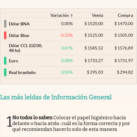
Variación
Venta
Compra
0,00
%
$
1520,00
$
1470,00
Dólar BNA
-0,33
%
$
1525,00
$
1505,00
Dólar Blue
Dólar CCL (GD30,
0,87
%
$
1585,52
$
1576,89
48 hs)
0,08
%
$
1733,27
$
1731,97
Euro
0,05
%
$
295,03
$
294,82
Real brasileño
Las más leídas de Información General
1
No todos lo saben
Colocar el papel higiénico hacia
delante o hacia atrás: cuál es la forma correcta y por
qué recomiendan hacerlo solo de esta manera