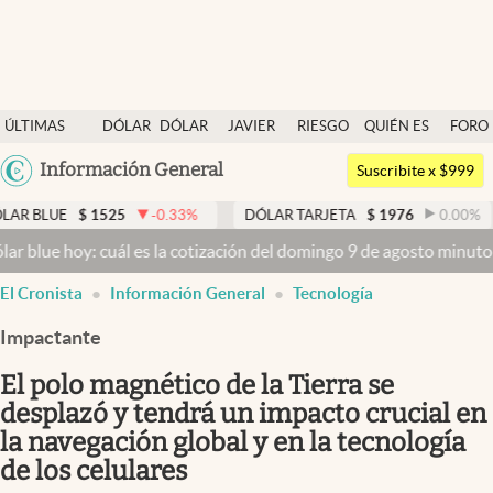
Últimas noticias
ÚLTIMAS
DÓLAR
DÓLAR
JAVIER
RIESGO
QUIÉN ES
FORO
Dólar
NOTICIAS
BLUE
MILEI
PAÍS
QUIÉN
Argentina
Información General
Members
Suscribite x $999
España
Economía y Política
1525
-0.33
%
DÓLAR TARJETA
$
1976
0.00
%
DÓLAR 
México
: cuál es la cotización del domingo 9 de agosto minuto a minuto
Dól
Finanzas y Mercados
USA
El Cronista
Información General
Tecnología
Mercados Online
Colombia
Uruguay
Impactante
Negocios
El polo magnético de la Tierra se
Columnistas
desplazó y tendrá un impacto crucial en
Otras secciones
la navegación global y en la tecnología
Apertura
de los celulares