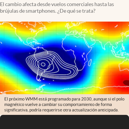
Infotechnology
El cambio afecta desde vuelos comerciales hasta las
brújulas de smartphones. ¿De qué se trata?
Clase
Clima
Mundial 2026
Eventos Corporativos
El Cronista Studio
Mediakit
abre en nueva pestaña
Argentina
El próximo WMM está programado para 2030, aunque si el polo
magnético vuelve a cambiar su comportamiento de forma
significativa, podría requerirse otra actualización anticipada.