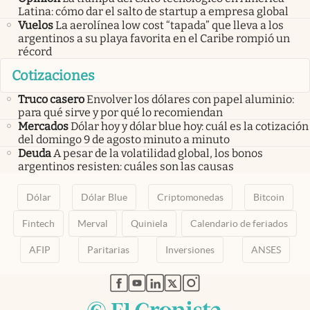
Latina: cómo dar el salto de startup a empresa global
Vuelos
La aerolínea low cost “tapada” que lleva a los
argentinos a su playa favorita en el Caribe rompió un
récord
Cotizaciones
Truco casero
Envolver los dólares con papel aluminio:
para qué sirve y por qué lo recomiendan
Mercados
Dólar hoy y dólar blue hoy: cuál es la cotización
del domingo 9 de agosto minuto a minuto
Deuda
A pesar de la volatilidad global, los bonos
argentinos resisten: cuáles son las causas
Dólar
Dólar Blue
Criptomonedas
Bitcoin
Fintech
Merval
Quiniela
Calendario de feriados
AFIP
Paritarias
Inversiones
ANSES
abre en nueva pestaña
abre en nueva pestaña
abre en nueva pestaña
abre en nueva pestaña
abre en nueva pestaña