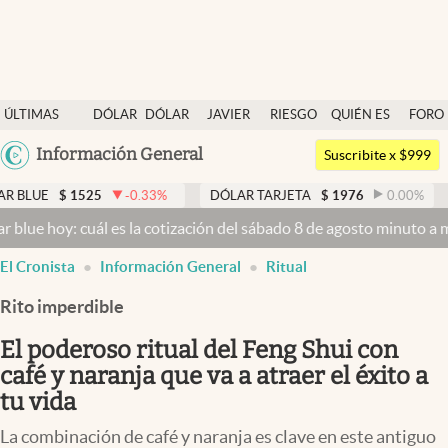
Últimas noticias
ÚLTIMAS
DÓLAR
DÓLAR
JAVIER
RIESGO
QUIÉN ES
FORO
Dólar
NOTICIAS
BLUE
MILEI
PAÍS
QUIÉN
Argentina
Información General
Members
Suscribite x $999
España
Economía y Política
$
1525
-0.33
%
DÓLAR TARJETA
$
1976
0.00
%
DÓLAR
México
y: cuál es la cotización del sábado 8 de agosto minuto a minuto
Dól
Finanzas y Mercados
USA
El Cronista
Información General
Ritual
Mercados Online
Colombia
Uruguay
Rito imperdible
Negocios
El poderoso ritual del Feng Shui con
Columnistas
café y naranja que va a atraer el éxito a
Otras secciones
tu vida
Apertura
La combinación de café y naranja es clave en este antiguo