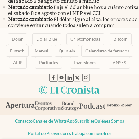
del sábado 8 de agosto minuto a minuto
Mercado cambiario
Baja el dólar blue hoy: a cuánto cotiza
el sábado 8 de agosto con el MEP y el CCL
Mercado cambiario
El dólar sigue al alza: los errores que
conviene evitar cuando todos salen a comprar
Dólar
Dólar Blue
Criptomonedas
Bitcoin
Fintech
Merval
Quiniela
Calendario de feriados
AFIP
Paritarias
Inversiones
ANSES
abre en nueva pestaña
abre en nueva pestaña
abre en nueva pestaña
abre en nueva pestaña
abre en nueva pestaña
Contacto
Canales de WhatsApp
Suscribite
Quiénes Somos
Portal de Proveedores
Trabajá con nosotros