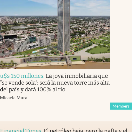
u$s 150 millones
.
La joya inmobiliaria que
“se vende sola”: será la nueva torre más alta
del país y dará 100% al río
Micaela Mura
Members
Financial Times
.
El petróleo baja, pero la nafta y el