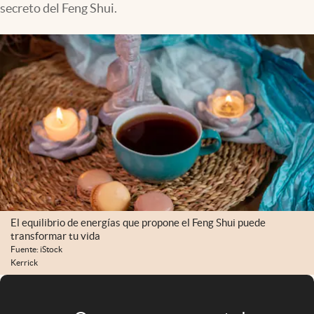
secreto del Feng Shui.
Infotechnology
Clase
Clima
Mundial 2026
Eventos Corporativos
El Cronista Studio
Mediakit
abre en nueva pestaña
Argentina
El equilibrio de energías que propone el Feng Shui puede
transformar tu vida
Fuente: iStock
Kerrick