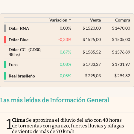
Variación
Venta
Compra
0,00
%
$
1520,00
$
1470,00
Dólar BNA
-0,33
%
$
1525,00
$
1505,00
Dólar Blue
Dólar CCL (GD30,
0,87
%
$
1585,52
$
1576,89
48 hs)
0,08
%
$
1733,27
$
1731,97
Euro
0,05
%
$
295,03
$
294,82
Real brasileño
Las más leídas de Información General
1
Clima
Se aproxima el diluvio del año con 48 horas
de tormentas con granizo, fuertes lluvias y ráfagas
de viento de más de 70 km/h