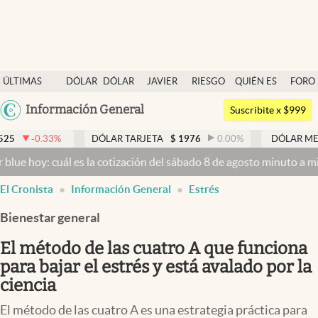
Últimas noticias
ÚLTIMAS
DÓLAR
DÓLAR
JAVIER
RIESGO
QUIÉN ES
FORO
Dólar
NOTICIAS
BLUE
MILEI
PAÍS
QUIÉN
Argentina
Información General
Members
Suscribite x $999
España
Economía y Política
DÓLAR TARJETA
$
1976
0.00
%
DÓLAR MEP
$
1526,03
México
 es la cotización del sábado 8 de agosto minuto a minuto
Dólar hoy 
Finanzas y Mercados
USA
El Cronista
Información General
Estrés
Mercados Online
Colombia
Uruguay
Bienestar general
Negocios
El método de las cuatro A que funciona
Columnistas
para bajar el estrés y está avalado por la
Otras secciones
ciencia
Apertura
El método de las cuatro A es una estrategia práctica para