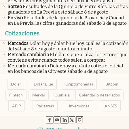
Previa: las cifras ganadores del sábado 8 de agosto
Sorteo
Resultados de la Quiniela de Entre Ríos: las cifras
ganadoras en La Previa este sábado 8 de agosto
En vivo
Resultados de la quiniela de Provincia y Ciudad
en La Previa: las cifras ganadoras del sábado 8 de agosto
Cotizaciones
Mercados
Dólar hoy y dólar blue hoy: cuál es la cotización
del sábado 8 de agosto minuto a minuto
Mercado cambiario
El dólar sigue al alza: los errores que
conviene evitar cuando todos salen a comprar
Mercado cambiario
Dólar hoy: a cuánto cotiza el oficial
en los bancos de la City este sábado 8 de agosto
Dólar
Dólar Blue
Criptomonedas
Bitcoin
Fintech
Merval
Quiniela
Calendario de feriados
AFIP
Paritarias
Inversiones
ANSES
abre en nueva pestaña
abre en nueva pestaña
abre en nueva pestaña
abre en nueva pestaña
abre en nueva pestaña