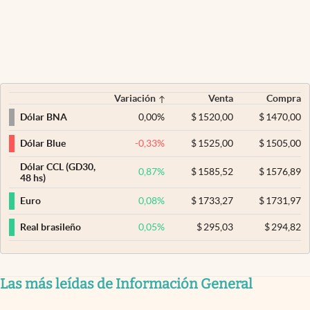
Variación
Venta
Compra
0,00
%
$
1520,00
$
1470,00
Dólar BNA
-0,33
%
$
1525,00
$
1505,00
Dólar Blue
Dólar CCL (GD30,
0,87
%
$
1585,52
$
1576,89
48 hs)
0,08
%
$
1733,27
$
1731,97
Euro
0,05
%
$
295,03
$
294,82
Real brasileño
Las más leídas de Información General