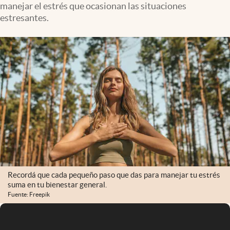
manejar el estrés que ocasionan las situaciones
Infotechnology
estresantes.
Clase
Clima
Mundial 2026
Eventos Corporativos
El Cronista Studio
Mediakit
abre en nueva pestaña
Argentina
Recordá que cada pequeño paso que das para manejar tu estrés
suma en tu bienestar general.
Fuente: Freepik