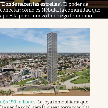
"Donde nacen las estrellas"
.
El poder de
conectar: cómo es Nébula, la comunidad que
apuesta por el nuevo liderazgo femenino
u$s 150 millones
.
La joya inmobiliaria que
“se vende sola”: será la nueva torre más alta