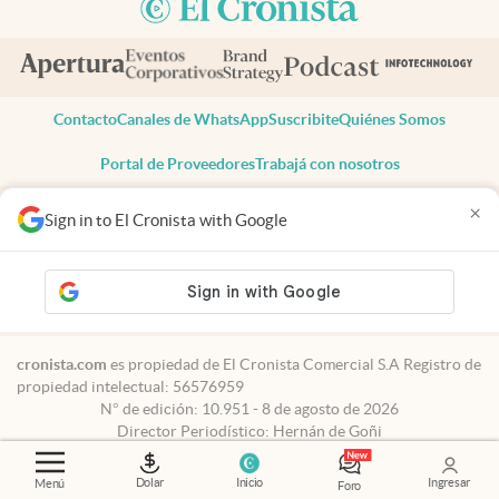
Contacto
Canales de WhatsApp
Suscribite
Quiénes Somos
Portal de Proveedores
Trabajá con nosotros
Copyright 2025 cronista.com
×
Sign in to El Cronista with Google
Todos los derechos reservados
Términos y condiciones
Privacidad
Consentimiento
Tel:
+54 11 7078-3270
cronista.com
es propiedad de El Cronista Comercial S.A Registro de
propiedad intelectual: 56576959
N° de edición: 10.951 - 8 de agosto de 2026
Director Periodístico: Hernán de Goñi
Dolar
Inicio
Ingresar
Menú
Foro