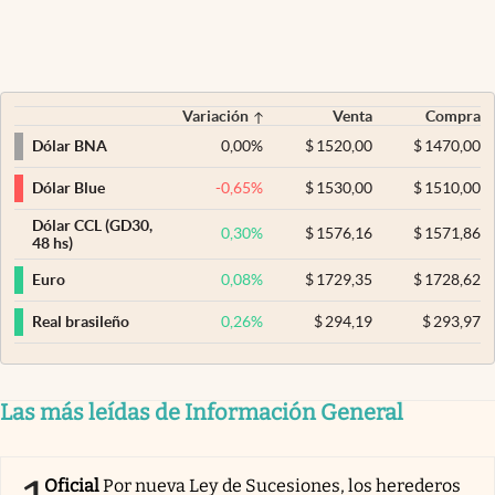
Variación
Venta
Compra
0,00
%
$
1520,00
$
1470,00
Dólar BNA
-0,65
%
$
1530,00
$
1510,00
Dólar Blue
Dólar CCL (GD30,
0,30
%
$
1576,16
$
1571,86
48 hs)
0,08
%
$
1729,35
$
1728,62
Euro
0,26
%
$
294,19
$
293,97
Real brasileño
Las más leídas de Información General
Oficial
Por nueva Ley de Sucesiones, los herederos