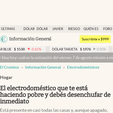
Últimas noticias
ÚLTIMAS
DÓLAR
DÓLAR
JAVIER
RIESGO
QUIÉN ES
FORO
Dólar
NOTICIAS
BLUE
MILEI
PAÍS
QUIÉN
Argentina
Información General
Members
Suscribite x $999
España
Economía y Política
530
-0.65
%
DÓLAR TARJETA
$
1976
0.00
%
DÓLAR ME
México
uál es la cotización del viernes 7 de agosto minuto a minuto
Dólar h
Finanzas y Mercados
USA
El Cronista
Información General
Electrodomésticos
Mercados Online
Colombia
Uruguay
Hogar
Negocios
El electrodoméstico que te está
Columnistas
haciendo pobre y debés desenchufar de
Otras secciones
inmediato
Apertura
Está presente en casi todas las casas y, aunque apagado,