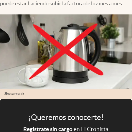
puede estar haciendo subir la factura de luz mes a mes.
Infotechnology
Clase
Clima
Mundial 2026
Eventos Corporativos
El Cronista Studio
Mediakit
abre en nueva pestaña
Argentina
Shutterstock
¡Queremos conocerte!
Registrate sin cargo
en El Cronista