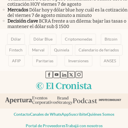
cotización HOY viernes 7 de agosto
Mercados
Dólar hoy y dólar blue hoy: cuál es la cotización
del viernes 7 de agosto minuto a minuto
Decisión clave
BCRA frente a un dilema: bajar las tasas o
mantener el dólar sub $ 1500
Dólar
Dólar Blue
Criptomonedas
Bitcoin
Fintech
Merval
Quiniela
Calendario de feriados
AFIP
Paritarias
Inversiones
ANSES
abre en nueva pestaña
abre en nueva pestaña
abre en nueva pestaña
abre en nueva pestaña
abre en nueva pestaña
Contacto
Canales de WhatsApp
Suscribite
Quiénes Somos
Portal de Proveedores
Trabajá con nosotros