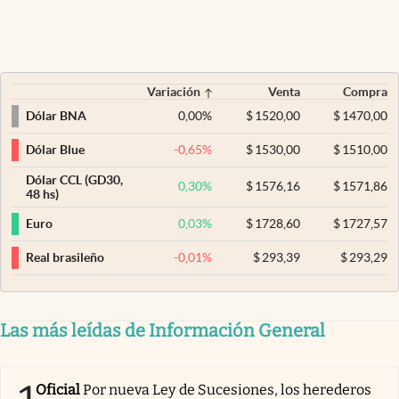
Variación
Venta
Compra
0,00
%
$
1520,00
$
1470,00
Dólar BNA
-0,65
%
$
1530,00
$
1510,00
Dólar Blue
Dólar CCL (GD30,
0,30
%
$
1576,16
$
1571,86
48 hs)
0,03
%
$
1728,60
$
1727,57
Euro
-0,01
%
$
293,39
$
293,29
Real brasileño
Las más leídas de Información General
Oficial
Por nueva Ley de Sucesiones, los herederos