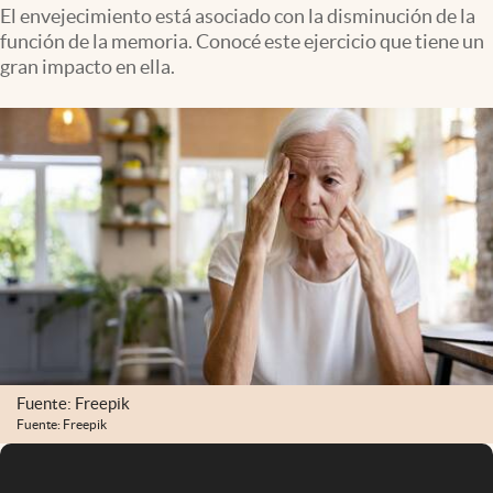
Infotechnology
El envejecimiento está asociado con la disminución de la
función de la memoria. Conocé este ejercicio que tiene un
Clase
gran impacto en ella.
Clima
Mundial 2026
Eventos Corporativos
El Cronista Studio
Mediakit
abre en nueva pestaña
Argentina
Fuente: Freepik
Fuente: Freepik