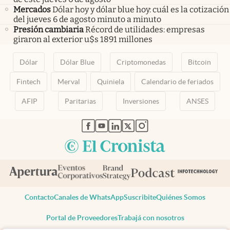
Mercados
Dólar hoy y dólar blue hoy: cuál es la cotización
del jueves 6 de agosto minuto a minuto
Presión cambiaria
Récord de utilidades: empresas
giraron al exterior u$s 1891 millones
Dólar
Dólar Blue
Criptomonedas
Bitcoin
Fintech
Merval
Quiniela
Calendario de feriados
AFIP
Paritarias
Inversiones
ANSES
abre en nueva pestaña
abre en nueva pestaña
abre en nueva pestaña
abre en nueva pestaña
abre en nueva pestaña
Contacto
Canales de WhatsApp
Suscribite
Quiénes Somos
Portal de Proveedores
Trabajá con nosotros