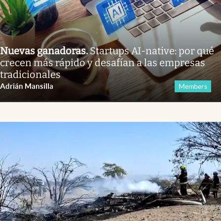
Nuevas ganadoras
.
Startups AI-native: por qué
crecen más rápido y desafían a las empresas
tradicionales
Adrián Mansilla
Members