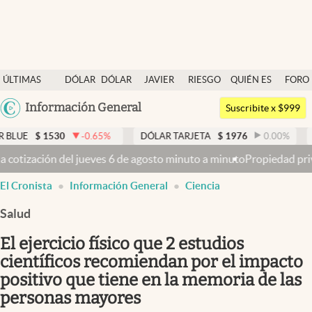
Últimas noticias
ÚLTIMAS
DÓLAR
DÓLAR
JAVIER
RIESGO
QUIÉN ES
FORO
Dólar
NOTICIAS
BLUE
MILEI
PAÍS
QUIÉN
Argentina
Información General
Members
Suscribite x $999
España
Economía y Política
30
-0.65
%
DÓLAR TARJETA
$
1976
0.00
%
DÓLAR ME
México
6 de agosto minuto a minuto
Propiedad privada: con cruces y chicana
Finanzas y Mercados
USA
El Cronista
Información General
Ciencia
Mercados Online
Colombia
Uruguay
Salud
Negocios
El ejercicio físico que 2 estudios
Columnistas
científicos recomiendan por el impacto
Otras secciones
positivo que tiene en la memoria de las
Apertura
personas mayores