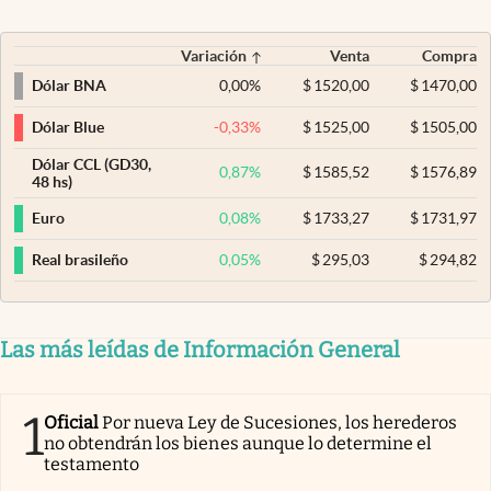
Variación
Venta
Compra
0,00
%
$
1520,00
$
1470,00
Dólar BNA
-0,33
%
$
1525,00
$
1505,00
Dólar Blue
Dólar CCL (GD30,
0,87
%
$
1585,52
$
1576,89
48 hs)
0,08
%
$
1733,27
$
1731,97
Euro
0,05
%
$
295,03
$
294,82
Real brasileño
Las más leídas de Información General
1
Oficial
Por nueva Ley de Sucesiones, los herederos
no obtendrán los bienes aunque lo determine el
testamento