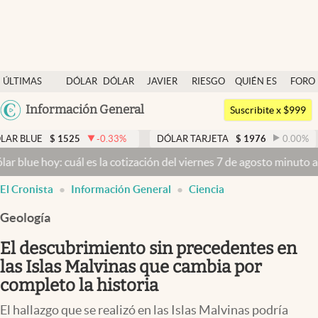
Últimas noticias
ÚLTIMAS
DÓLAR
DÓLAR
JAVIER
RIESGO
QUIÉN ES
FORO
Dólar
NOTICIAS
BLUE
MILEI
PAÍS
QUIÉN
Argentina
Información General
Members
Suscribite x $999
España
Economía y Política
1525
-0.33
%
DÓLAR TARJETA
$
1976
0.00
%
DÓLAR 
México
: cuál es la cotización del viernes 7 de agosto minuto a minuto
Dóla
Finanzas y Mercados
USA
El Cronista
Información General
Ciencia
Mercados Online
Colombia
Uruguay
Geología
Negocios
El descubrimiento sin precedentes en
Columnistas
las Islas Malvinas que cambia por
Otras secciones
completo la historia
Apertura
El hallazgo que se realizó en las Islas Malvinas podría