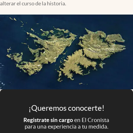
alterar el curso de la historia.
Infotechnology
Clase
Clima
Mundial 2026
Eventos Corporativos
El Cronista Studio
Mediakit
abre en nueva pestaña
Argentina
¡Queremos conocerte!
Registrate sin cargo
en El Cronista
para una experiencia a tu medida.