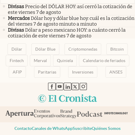
Divisas
Precio del DÓLAR HOY: así cerró la cotización de
este viernes 7 de agosto
Mercados
Dólar hoy y dólar blue hoy: cuál es la cotización
del viernes 7 de agosto minuto a minuto
Divisas
Dólar a peso mexicano HOY: a cuánto cerró la
cotización de este viernes 7 de agosto
Dólar
Dólar Blue
Criptomonedas
Bitcoin
Fintech
Merval
Quiniela
Calendario de feriados
AFIP
Paritarias
Inversiones
ANSES
abre en nueva pestaña
abre en nueva pestaña
abre en nueva pestaña
abre en nueva pestaña
abre en nueva pestaña
Contacto
Canales de WhatsApp
Suscribite
Quiénes Somos