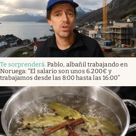
Te sorprenderá
.
Pablo, albañil trabajando en
Noruega: “El salario son unos 6.200€ y
trabajamos desde las 8:00 hasta las 16:00”