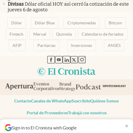
Divisas
Dólar oficial HOY: así cerró la cotización de este
jueves 6 de agosto
Dólar
Dólar Blue
Criptomonedas
Bitcoin
Fintech
Merval
Quiniela
Calendario de feriados
AFIP
Paritarias
Inversiones
ANSES
abre en nueva pestaña
abre en nueva pestaña
abre en nueva pestaña
abre en nueva pestaña
abre en nueva pestaña
Contacto
Canales de WhatsApp
Suscribite
Quiénes Somos
Portal de Proveedores
Trabajá con nosotros
Copyright 2025 cronista.com
×
Sign in to El Cronista with Google
Todos los derechos reservados