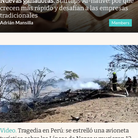
Nuevas ganadoras
.
Startups AI-native: por qué
crecen más rápido y desafían a las empresas
tradicionales
Adrián Mansilla
Members
Video
.
Tragedia en Perú: se estrelló una avioneta