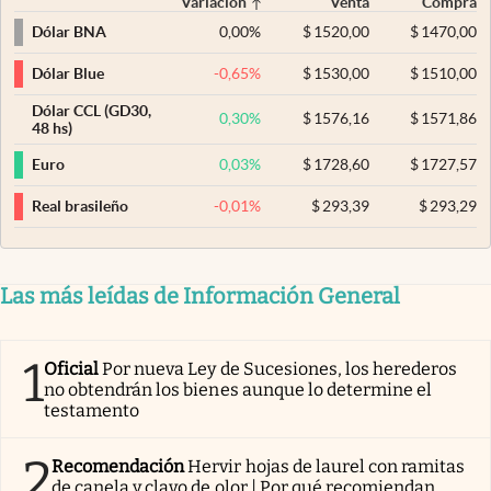
Variación
Venta
Compra
0,00
%
$
1520,00
$
1470,00
Dólar BNA
-0,65
%
$
1530,00
$
1510,00
Dólar Blue
Dólar CCL (GD30,
0,30
%
$
1576,16
$
1571,86
48 hs)
0,03
%
$
1728,60
$
1727,57
Euro
-0,01
%
$
293,39
$
293,29
Real brasileño
Las más leídas de Información General
1
Oficial
Por nueva Ley de Sucesiones, los herederos
no obtendrán los bienes aunque lo determine el
testamento
2
Recomendación
Hervir hojas de laurel con ramitas
de canela y clavo de olor | Por qué recomiendan