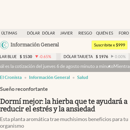
Últimas noticias
ÚLTIMAS
DÓLAR
DÓLAR
JAVIER
RIESGO
QUIÉN ES
FORO
Dólar
NOTICIAS
BLUE
MILEI
PAÍS
QUIÉN
Argentina
Información General
Members
Suscribite x $999
España
Economía y Política
1530
-0.65
%
DÓLAR TARJETA
$
1976
0.00
%
DÓLAR M
México
ves 6 de agosto minuto a minuto
Mientras el Senado busca aprobar la
Finanzas y Mercados
USA
El Cronista
Información General
Salud
Mercados Online
Colombia
Uruguay
Sueño reconfortante
Negocios
Dormí mejor: la hierba que te ayudará a
Columnistas
reducir el estrés y la ansiedad
Otras secciones
Esta planta aromática trae muchísimos beneficios para tu
Apertura
organismo