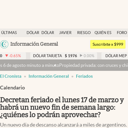
Últimas noticias
ÚLTIMAS
DÓLAR
DÓLAR
JAVIER
RIESGO
QUIÉN ES
FORO
Dólar
NOTICIAS
BLUE
MILEI
PAÍS
QUIÉN
Argentina
Información General
Members
Suscribite x $999
España
Economía y Política
DÓLAR TARJETA
$
1976
0.00
%
DÓLAR MEP
$
1521,52
México
to
Propiedad privada: con cruces y chicanas, el Senado discute el 
Finanzas y Mercados
USA
El Cronista
Información General
Feriados
Mercados Online
Colombia
Uruguay
Calendario
Negocios
Decretan feriado el lunes 17 de marzo y
Columnistas
habrá un nuevo fin de semana largo:
Otras secciones
¿quiénes lo podrán aprovechar?
Apertura
Un nuevo día de descanso alcanzará a miles de argentinos.