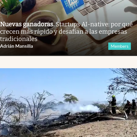
Nuevas ganadoras
.
Startups AI-native: por qué
crecen más rápido y desafían a las empresas
tradicionales
Adrián Mansilla
Members