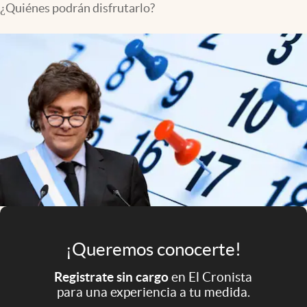
¿Quiénes podrán disfrutarlo?
Infotechnology
Clase
Clima
Mundial 2026
Eventos Corporativos
El Cronista Studio
Mediakit
abre en nueva pestaña
Argentina
¡Queremos conocerte!
Registrate sin cargo
en El Cronista
para una experiencia a tu medida.