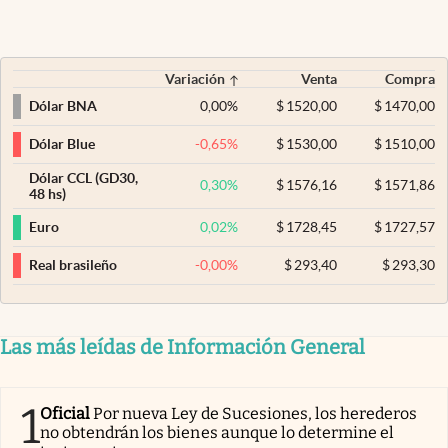
Variación
Venta
Compra
0,00
%
$
1520,00
$
1470,00
Dólar BNA
-0,65
%
$
1530,00
$
1510,00
Dólar Blue
Dólar CCL (GD30,
0,30
%
$
1576,16
$
1571,86
48 hs)
0,02
%
$
1728,45
$
1727,57
Euro
-0,00
%
$
293,40
$
293,30
Real brasileño
Las más leídas de Información General
1
Oficial
Por nueva Ley de Sucesiones, los herederos
no obtendrán los bienes aunque lo determine el