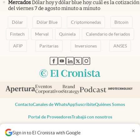
Mercados
Dólar hoy y dólar blue hoy: cuál es la cotización
del viernes 7 de agosto minuto a minuto
Dólar
Dólar Blue
Criptomonedas
Bitcoin
Fintech
Merval
Quiniela
Calendario de feriados
AFIP
Paritarias
Inversiones
ANSES
abre en nueva pestaña
abre en nueva pestaña
abre en nueva pestaña
abre en nueva pestaña
abre en nueva pestaña
Contacto
Canales de WhatsApp
Suscribite
Quiénes Somos
Portal de Proveedores
Trabajá con nosotros
Copyright 2025 cronista.com
×
Sign in to El Cronista with Google
Todos los derechos reservados