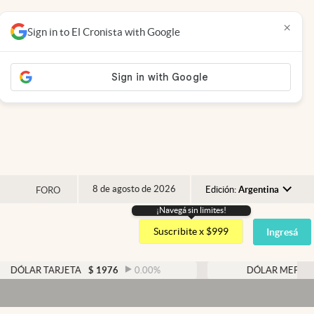
×
Sign in to El Cronista with Google
8 de agosto de 2026
Edición:
Argentina
FORO
¡Navegá sin limites!
Argentina
Suscribite x $999
Ingresá
España
México
AR TARJETA
$
1976
0.00
%
DÓLAR MEP
$
1526,
USA
Colombia