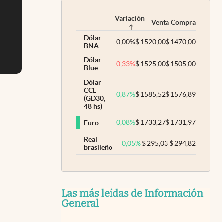
Variación
Venta
Compra
Dólar
0,00
%
$
1520,00
$
1470,00
BNA
Dólar
-0,33
%
$
1525,00
$
1505,00
Blue
Dólar
CCL
0,87
%
$
1585,52
$
1576,89
(GD30,
48 hs)
0,08
%
$
1733,27
$
1731,97
Euro
Real
0,05
%
$
295,03
$
294,82
brasileño
Las más leídas de Información
General