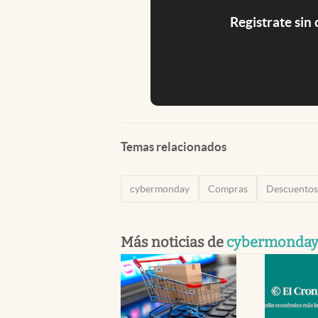
Registrate sin
Temas relacionados
cybermonday
Compras
Descuentos
Más noticias de
cybermonda