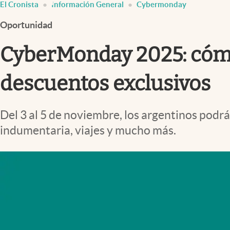
El Cronista
Información General
Cybermonday
Infotechnology
Oportunidad
Clase
Clima
CyberMonday 2025: cómo
Mundial 2026
descuentos exclusivos
Eventos Corporativos
El Cronista Studio
Del 3 al 5 de noviembre, los argentinos podrá
Mediakit
indumentaria, viajes y mucho más.
abre en nueva pestaña