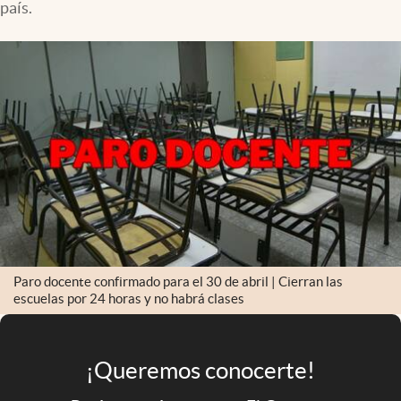
país.
Infotechnology
Clase
Clima
Mundial 2026
Eventos Corporativos
El Cronista Studio
Mediakit
abre en nueva pestaña
Argentina
Paro docente confirmado para el 30 de abril | Cierran las
escuelas por 24 horas y no habrá clases
¡Queremos conocerte!