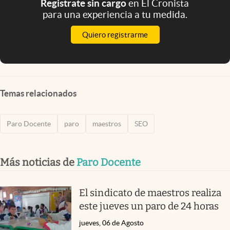
Registrate sin cargo
en El Cronista
para una experiencia a tu medida.
Quiero registrarme
Temas relacionados
Paro Docente
paro
maestros
SEO
Más noticias de
Paro Docente
El sindicato de maestros realiza
este jueves un paro de 24 horas
jueves, 06 de Agosto