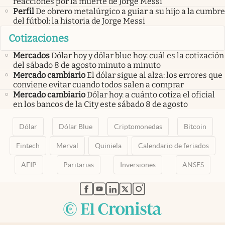
reacciones por la muerte de Jorge Messi
Perfil
De obrero metalúrgico a guiar a su hijo a la cumbre
del fútbol: la historia de Jorge Messi
Cotizaciones
Mercados
Dólar hoy y dólar blue hoy: cuál es la cotización
del sábado 8 de agosto minuto a minuto
Mercado cambiario
El dólar sigue al alza: los errores que
conviene evitar cuando todos salen a comprar
Mercado cambiario
Dólar hoy: a cuánto cotiza el oficial
en los bancos de la City este sábado 8 de agosto
Dólar
Dólar Blue
Criptomonedas
Bitcoin
Fintech
Merval
Quiniela
Calendario de feriados
AFIP
Paritarias
Inversiones
ANSES
abre en nueva pestaña
abre en nueva pestaña
abre en nueva pestaña
abre en nueva pestaña
abre en nueva pestaña