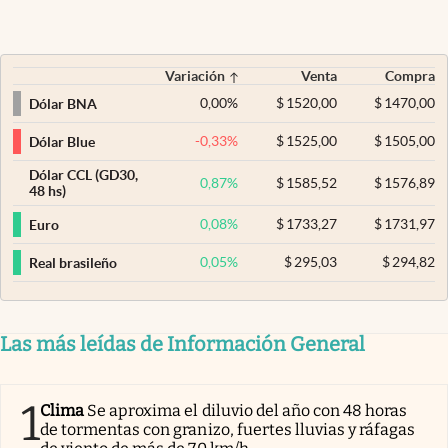
Variación
Venta
Compra
0,00
%
$
1520,00
$
1470,00
Dólar BNA
-0,33
%
$
1525,00
$
1505,00
Dólar Blue
Dólar CCL (GD30,
0,87
%
$
1585,52
$
1576,89
48 hs)
0,08
%
$
1733,27
$
1731,97
Euro
0,05
%
$
295,03
$
294,82
Real brasileño
Las más leídas de Información General
1
Clima
Se aproxima el diluvio del año con 48 horas
de tormentas con granizo, fuertes lluvias y ráfagas