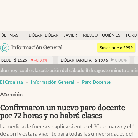
Últimas noticias
ÚLTIMAS
DÓLAR
DÓLAR
JAVIER
RIESGO
QUIÉN ES
FORO
Dólar
NOTICIAS
BLUE
MILEI
PAÍS
QUIÉN
Argentina
Información General
Members
Suscribite x $999
España
Economía y Política
-0.33
%
DÓLAR TARJETA
$
1976
0.00
%
DÓLAR MEP
$
1
México
s la cotización del sábado 8 de agosto minuto a minuto
Dólar hoy y 
Finanzas y Mercados
USA
El Cronista
Información General
Paro Docente
Mercados Online
Colombia
Uruguay
Atención
Negocios
Confirmaron un nuevo paro docente
Columnistas
por 72 horas y no habrá clases
Otras secciones
La medida de fuerza se aplicará entre el 30 de marzo y el 1
Apertura
de abril y estará vigente para todas las universidades del