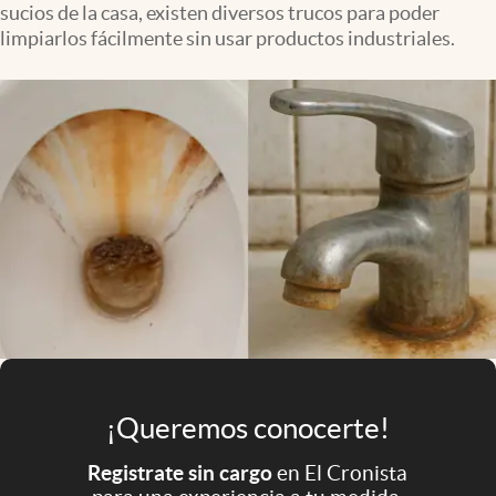
sucios de la casa, existen diversos trucos para poder
Infotechnology
limpiarlos fácilmente sin usar productos industriales.
Clase
Clima
Mundial 2026
Eventos Corporativos
El Cronista Studio
Mediakit
abre en nueva pestaña
Argentina
¡Queremos conocerte!
Registrate sin cargo
en El Cronista