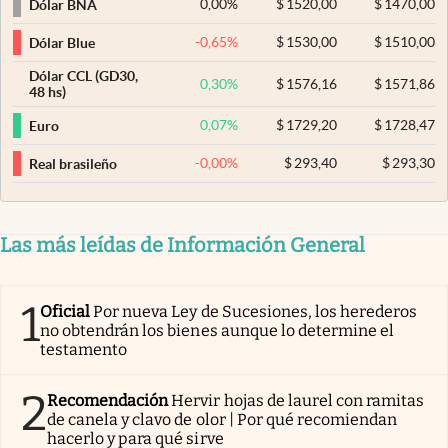
0,00
%
$
1520,00
$
1470,00
Dólar BNA
-0,65
%
$
1530,00
$
1510,00
Dólar Blue
Dólar CCL (GD30,
0,30
%
$
1576,16
$
1571,86
48 hs)
0,07
%
$
1729,20
$
1728,47
Euro
-0,00
%
$
293,40
$
293,30
Real brasileño
Las más leídas de Información General
1
Oficial
Por nueva Ley de Sucesiones, los herederos
no obtendrán los bienes aunque lo determine el
testamento
2
Recomendación
Hervir hojas de laurel con ramitas
de canela y clavo de olor | Por qué recomiendan
hacerlo y para qué sirve