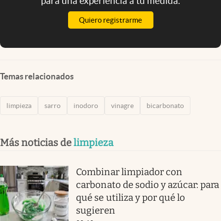
para una experiencia a tu medida.
Quiero registrarme
Temas relacionados
limpieza
sarro
inodoro
vinagre
bicarbonato
Más noticias de
limpieza
Combinar limpiador con
carbonato de sodio y azúcar: para
qué se utiliza y por qué lo
sugieren