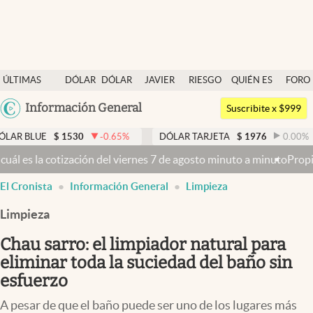
Últimas noticias
ÚLTIMAS
DÓLAR
DÓLAR
JAVIER
RIESGO
QUIÉN ES
FORO
Dólar
NOTICIAS
BLUE
MILEI
PAÍS
QUIÉN
Argentina
Información General
Members
Suscribite x $999
España
Economía y Política
30
-0.65
%
DÓLAR TARJETA
$
1976
0.00
%
DÓLAR MEP
México
7 de agosto minuto a minuto
Propiedad privada: con cruces y chicana
Finanzas y Mercados
USA
El Cronista
Información General
Limpieza
Mercados Online
Colombia
Uruguay
Limpieza
Negocios
Chau sarro: el limpiador natural para
Columnistas
eliminar toda la suciedad del baño sin
Otras secciones
esfuerzo
Apertura
A pesar de que el baño puede ser uno de los lugares más