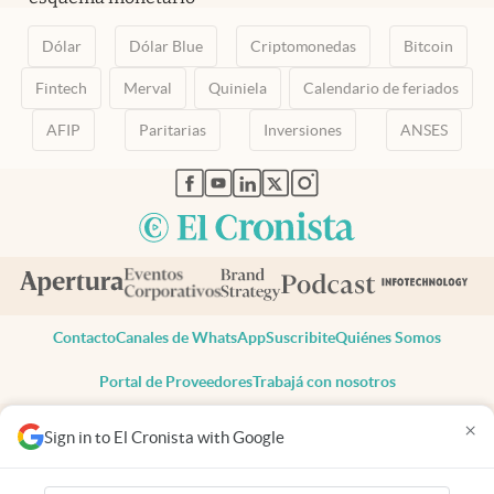
Dólar
Dólar Blue
Criptomonedas
Bitcoin
Fintech
Merval
Quiniela
Calendario de feriados
AFIP
Paritarias
Inversiones
ANSES
abre en nueva pestaña
abre en nueva pestaña
abre en nueva pestaña
abre en nueva pestaña
abre en nueva pestaña
Contacto
Canales de WhatsApp
Suscribite
Quiénes Somos
Portal de Proveedores
Trabajá con nosotros
Copyright 2025 cronista.com
×
Sign in to El Cronista with Google
Todos los derechos reservados
Términos y condiciones
Privacidad