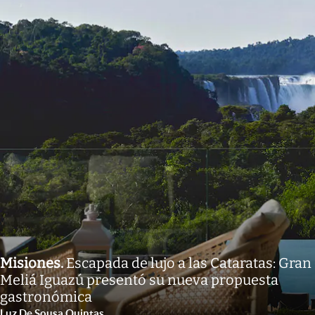
Misiones
.
Escapada de lujo a las Cataratas: Gran
Meliá Iguazú presentó su nueva propuesta
gastronómica
Luz De Sousa Quintas