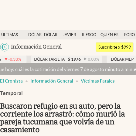
Últimas noticias
ÚLTIMAS
DÓLAR
DÓLAR
JAVIER
RIESGO
QUIÉN ES
FORO
Dólar
NOTICIAS
BLUE
MILEI
PAÍS
QUIÉN
Argentina
Información General
Members
Suscribite x $999
España
Economía y Política
DÓLAR TARJETA
$
1976
0.00
%
DÓLAR MEP
$
1526,03
México
es la cotización del viernes 7 de agosto minuto a minuto
Dólar hoy y
Finanzas y Mercados
USA
El Cronista
Información General
Víctimas Fatales
Mercados Online
Colombia
Uruguay
Temporal
Negocios
Buscaron refugio en su auto, pero la
Columnistas
corriente los arrastró: cómo murió la
Otras secciones
pareja tucumana que volvía de un
Apertura
casamiento