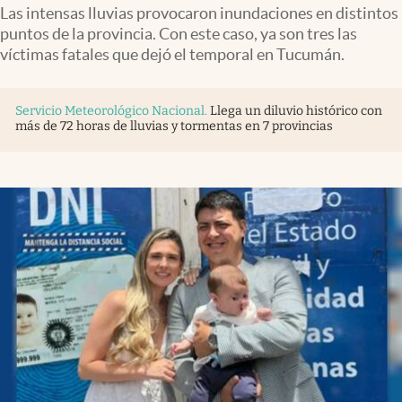
Infotechnology
Las intensas lluvias provocaron inundaciones en distintos
puntos de la provincia. Con este caso, ya son tres las
Clase
víctimas fatales que dejó el temporal en Tucumán.
Clima
Servicio Meteorológico Nacional
.
Llega un diluvio histórico con
Mundial 2026
más de 72 horas de lluvias y tormentas en 7 provincias
Eventos Corporativos
El Cronista Studio
Mediakit
abre en nueva pestaña
Argentina