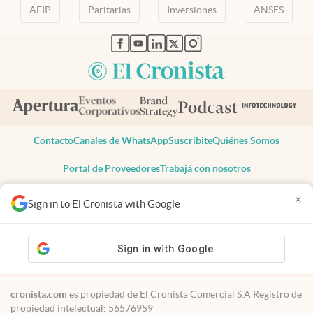
AFIP
Paritarias
Inversiones
ANSES
abre en nueva pestaña
abre en nueva pestaña
abre en nueva pestaña
abre en nueva pestaña
abre en nueva pestaña
Contacto
Canales de WhatsApp
Suscribite
Quiénes Somos
Portal de Proveedores
Trabajá con nosotros
Copyright 2025 cronista.com
×
Sign in to El Cronista with Google
Todos los derechos reservados
Términos y condiciones
Privacidad
Consentimiento
Tel:
+54 11 7078-3270
cronista.com
es propiedad de El Cronista Comercial S.A Registro de
propiedad intelectual: 56576959