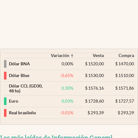
Variación
Venta
Compra
0,00
%
$
1520,00
$
1470,00
Dólar BNA
-0,65
%
$
1530,00
$
1510,00
Dólar Blue
Dólar CCL (GD30,
0,30
%
$
1576,16
$
1571,86
48 hs)
0,03
%
$
1728,60
$
1727,57
Euro
-0,01
%
$
293,39
$
293,29
Real brasileño
Las más leídas de Información General