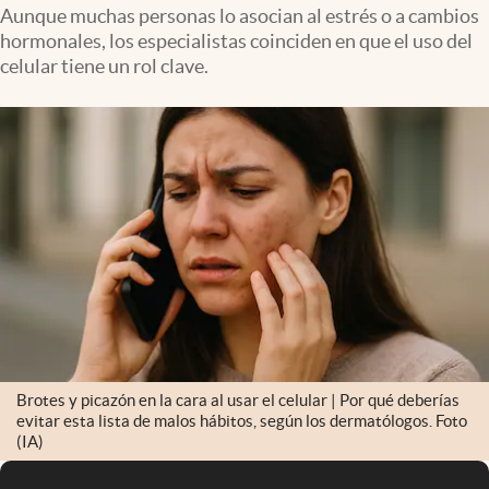
Infotechnology
Aunque muchas personas lo asocian al estrés o a cambios
hormonales, los especialistas coinciden en que el uso del
Clase
celular tiene un rol clave.
Clima
Mundial 2026
Eventos Corporativos
El Cronista Studio
Mediakit
abre en nueva pestaña
Argentina
Brotes y picazón en la cara al usar el celular | Por qué deberías
evitar esta lista de malos hábitos, según los dermatólogos. Foto
(IA)