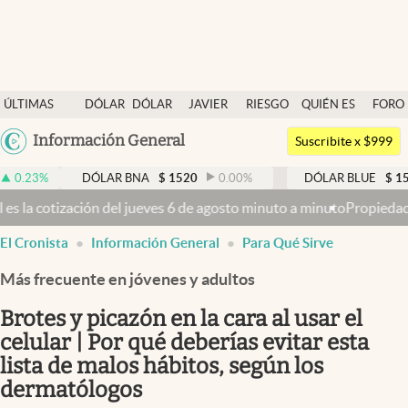
Últimas noticias
ÚLTIMAS
DÓLAR
DÓLAR
JAVIER
RIESGO
QUIÉN ES
FORO
Dólar
NOTICIAS
BLUE
MILEI
PAÍS
QUIÉN
Argentina
Información General
Members
Suscribite x $999
España
Economía y Política
DÓLAR BNA
$
1520
0.00
%
DÓLAR BLUE
$
1530
-0.6
México
es 6 de agosto minuto a minuto
Propiedad privada: mientras el Senad
Finanzas y Mercados
USA
El Cronista
Información General
Para Qué Sirve
Mercados Online
Colombia
Uruguay
Más frecuente en jóvenes y adultos
Negocios
Brotes y picazón en la cara al usar el
Columnistas
celular | Por qué deberías evitar esta
Otras secciones
lista de malos hábitos, según los
Apertura
dermatólogos