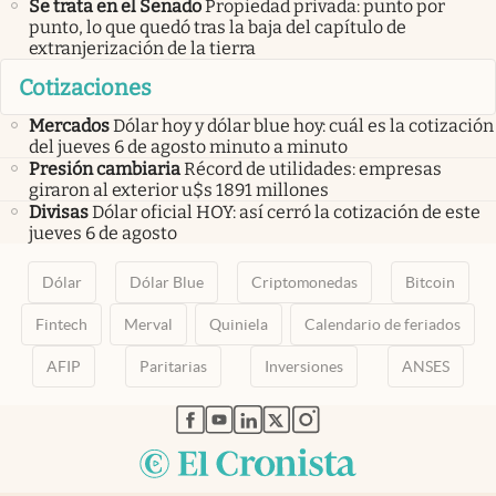
Se trata en el Senado
Propiedad privada: punto por
punto, lo que quedó tras la baja del capítulo de
extranjerización de la tierra
Cotizaciones
Mercados
Dólar hoy y dólar blue hoy: cuál es la cotización
del jueves 6 de agosto minuto a minuto
Presión cambiaria
Récord de utilidades: empresas
giraron al exterior u$s 1891 millones
Divisas
Dólar oficial HOY: así cerró la cotización de este
jueves 6 de agosto
Dólar
Dólar Blue
Criptomonedas
Bitcoin
Fintech
Merval
Quiniela
Calendario de feriados
AFIP
Paritarias
Inversiones
ANSES
abre en nueva pestaña
abre en nueva pestaña
abre en nueva pestaña
abre en nueva pestaña
abre en nueva pestaña