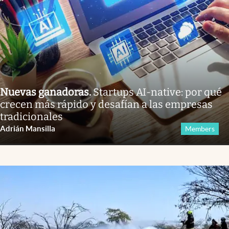
Nuevas ganadoras
.
Startups AI-native: por qué
crecen más rápido y desafían a las empresas
tradicionales
Adrián Mansilla
Members