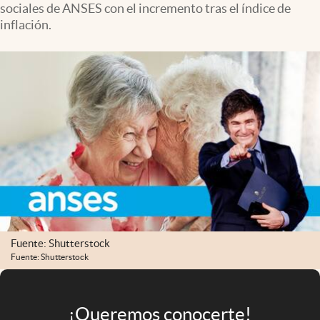
sociales de ANSES con el incremento tras el índice de
Infotechnology
inflación.
Clase
Clima
Mundial 2026
Eventos Corporativos
El Cronista Studio
Mediakit
abre en nueva pestaña
Argentina
Fuente: Shutterstock
Fuente: Shutterstock
¡Queremos conocerte!