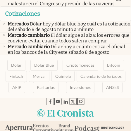
malestar en el Congreso y presión de las navieras
Cotizaciones
Mercados
Dólar hoy y dólar blue hoy: cuál es la cotización
del sábado 8 de agosto minuto a minuto
Mercado cambiario
El dólar sigue al alza: los errores que
conviene evitar cuando todos salen a comprar
Mercado cambiario
Dólar hoy: a cuánto cotiza el oficial
en los bancos de la City este sábado 8 de agosto
Dólar
Dólar Blue
Criptomonedas
Bitcoin
Fintech
Merval
Quiniela
Calendario de feriados
AFIP
Paritarias
Inversiones
ANSES
abre en nueva pestaña
abre en nueva pestaña
abre en nueva pestaña
abre en nueva pestaña
abre en nueva pestaña