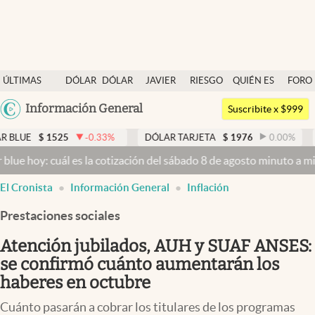
Últimas noticias
ÚLTIMAS
DÓLAR
DÓLAR
JAVIER
RIESGO
QUIÉN ES
FORO
Dólar
NOTICIAS
BLUE
MILEI
PAÍS
QUIÉN
Argentina
Información General
Members
Suscribite x $999
España
Economía y Política
525
-0.33
%
DÓLAR TARJETA
$
1976
0.00
%
DÓLAR ME
México
uál es la cotización del sábado 8 de agosto minuto a minuto
Dólar h
Finanzas y Mercados
USA
El Cronista
Información General
Inflación
Mercados Online
Colombia
Uruguay
Prestaciones sociales
Negocios
Atención jubilados, AUH y SUAF ANSES:
Columnistas
se confirmó cuánto aumentarán los
Otras secciones
haberes en octubre
Apertura
Cuánto pasarán a cobrar los titulares de los programas