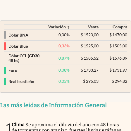
Variación
Venta
Compra
0,00
%
$
1520,00
$
1470,00
Dólar BNA
-0,33
%
$
1525,00
$
1505,00
Dólar Blue
Dólar CCL (GD30,
0,87
%
$
1585,52
$
1576,89
48 hs)
0,08
%
$
1733,27
$
1731,97
Euro
0,05
%
$
295,03
$
294,82
Real brasileño
Las más leídas de Información General
1
Clima
Se aproxima el diluvio del año con 48 horas
de tormentas con granizo, fuertes lluvias y ráfagas