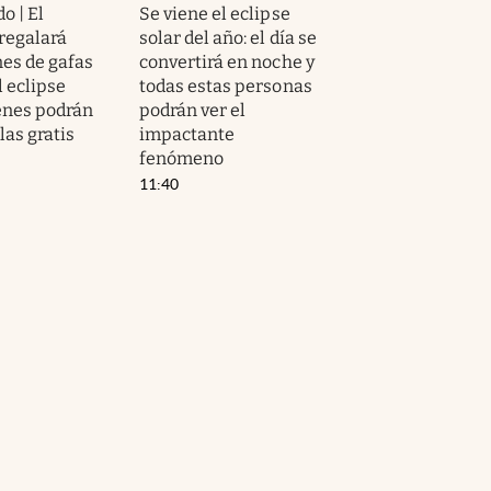
o | El
Se viene el eclipse
regalará
solar del año: el día se
nes de gafas
convertirá en noche y
l eclipse
todas estas personas
iénes podrán
podrán ver el
las gratis
impactante
fenómeno
11:40