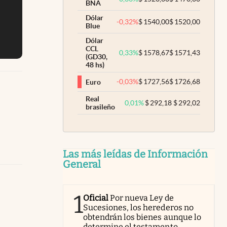
BNA
Dólar
-0,32
%
$
1540,00
$
1520,00
Blue
Dólar
CCL
0,33
%
$
1578,67
$
1571,43
(GD30,
48 hs)
-0,03
%
$
1727,56
$
1726,68
Euro
Real
0,01
%
$
292,18
$
292,02
brasileño
Las más leídas de Información
General
1
Oficial
Por nueva Ley de
Sucesiones, los herederos no
obtendrán los bienes aunque lo
determine el testamento