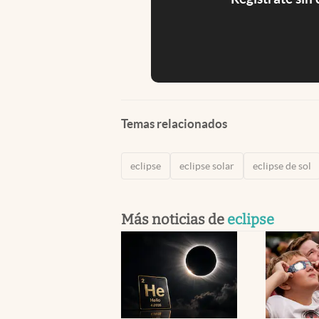
Temas relacionados
eclipse
eclipse solar
eclipse de sol
Más noticias de
eclipse