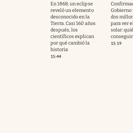
En 1868, un eclipse
Confirmad
reveló un elemento
Gobierno 
desconocido en la
dos millo
Tierra. Casi 160 años
para ver e
después, los
solar: qu
científicos explican
conseguir
por qué cambió la
15:19
historia
15:44