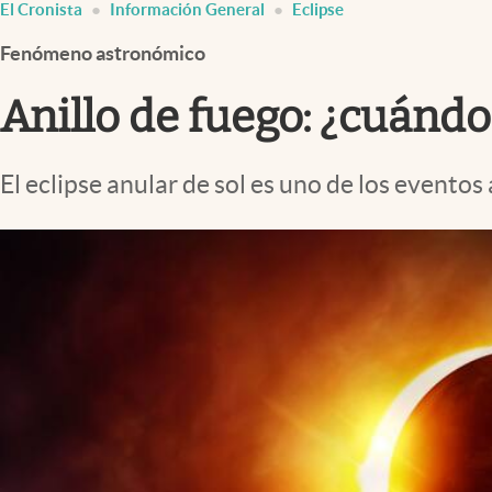
El Cronista
Información General
Eclipse
Infotechnology
Fenómeno astronómico
Clase
Clima
Anillo de fuego: ¿cuándo
Mundial 2026
Eventos Corporativos
El eclipse anular de sol es uno de los event
El Cronista Studio
Mediakit
abre en nueva pestaña