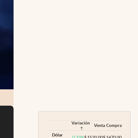
Variación
Venta
Compra
Dólar
0,33
%
$
1520,00
$
1470,00