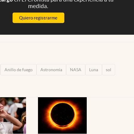
medida.
Quiero registrarme
Anillo de fuego
Astronomía
NASA
Luna
sol