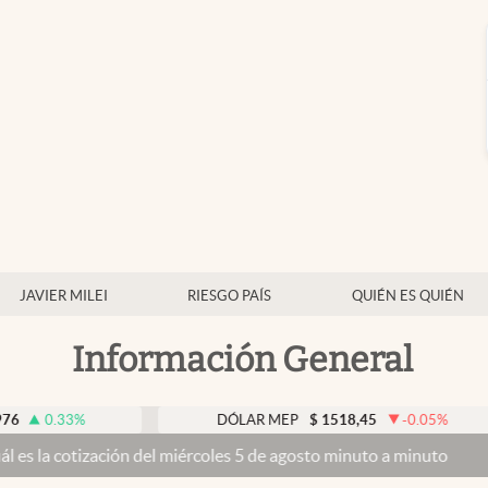
JAVIER MILEI
RIESGO PAÍS
QUIÉN ES QUIÉN
Información General
3
%
DÓLAR MEP
$
1518,45
-0.05
%
ación del miércoles 5 de agosto minuto a minuto