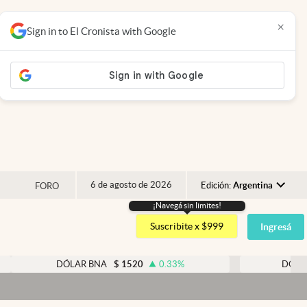
×
Sign in to El Cronista with Google
6 de agosto de 2026
Edición:
Argentina
FORO
¡Navegá sin limites!
Argentina
Suscribite x $999
Ingresá
España
México
DÓLAR BNA
$
1520
0.33
%
DÓLAR BLUE
$
USA
Colombia