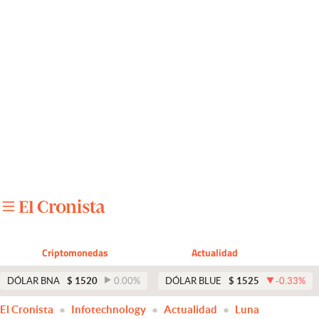
Últimas noticias
Dólar
Members
Economía y Política
Finanzas y Mercados
Mercados Online
Negocios
Columnistas
Criptomonedas
Actualidad
Otras secciones
DÓLAR BNA
$
1520
0.00
%
DÓLAR BLUE
$
1525
-0.33
%
Apertura
El Cronista
Infotechnology
Actualidad
Luna