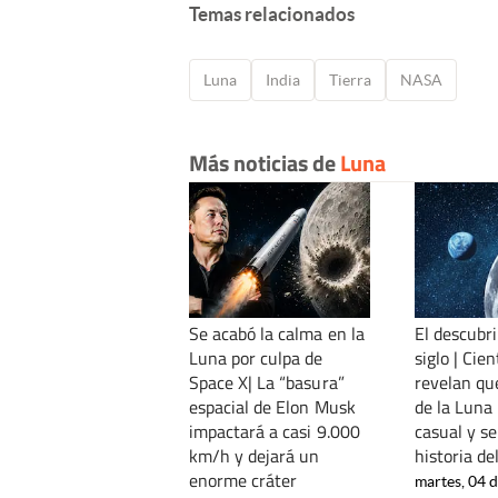
Temas relacionados
Luna
India
Tierra
NASA
Más noticias de
Luna
Se acabó la calma en la
El descubr
Luna por culpa de
siglo | Cien
Space X| La “basura”
revelan que
espacial de Elon Musk
de la Luna 
impactará a casi 9.000
casual y se
km/h y dejará un
historia de
enorme cráter
martes, 04 