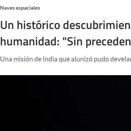
Infotechnology
Naves espaciales
Clase
Un histórico descubrimien
Clima
humanidad: "Sin preceden
Mundial 2026
Eventos Corporativos
Una misión de India que alunizó pudo develar
El Cronista Studio
Mediakit
abre en nueva pestaña