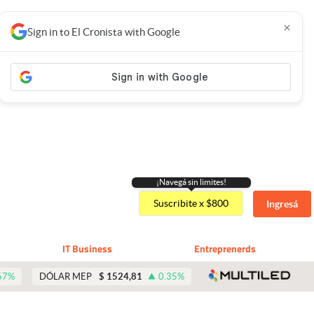
×
Sign in to El Cronista with Google
¡Navegá sin limites!
Suscribite x $800
Ingresá
IT Business
Entreprenerds
abre 
67
%
DÓLAR MEP
$
1524,81
0.35
%