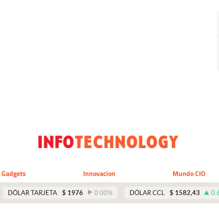
Gadgets
Innovacion
Mundo CIO
DÓLAR TARJETA
$
1976
0.00
%
DÓLAR CCL
$
1582,43
0.