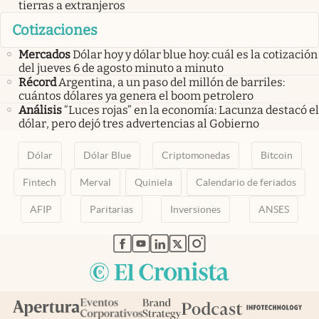
tierras a extranjeros
Cotizaciones
Mercados
Dólar hoy y dólar blue hoy: cuál es la cotización
del jueves 6 de agosto minuto a minuto
Récord
Argentina, a un paso del millón de barriles:
cuántos dólares ya genera el boom petrolero
Análisis
“Luces rojas” en la economía: Lacunza destacó el
dólar, pero dejó tres advertencias al Gobierno
Dólar
Dólar Blue
Criptomonedas
Bitcoin
Fintech
Merval
Quiniela
Calendario de feriados
AFIP
Paritarias
Inversiones
ANSES
abre en nueva pestaña
abre en nueva pestaña
abre en nueva pestaña
abre en nueva pestaña
abre en nueva pestaña