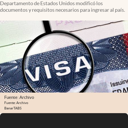
Departamento de Estados Unidos modificó los
Infotechnology
documentos y requisitos necesarios para ingresar al país.
Clase
Clima
Mundial 2026
Eventos Corporativos
El Cronista Studio
Mediakit
abre en nueva pestaña
Argentina
Fuente: Archivo
Fuente: Archivo
BanarTABS