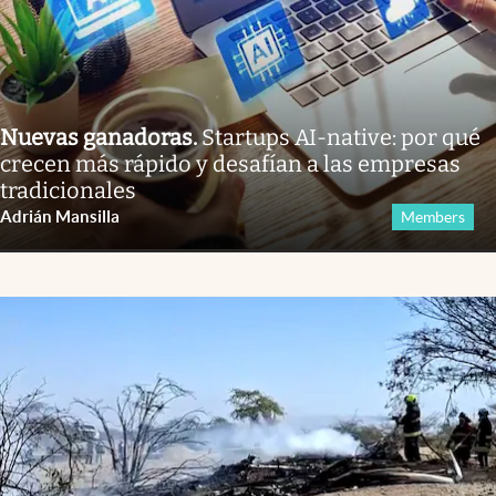
Nuevas ganadoras
.
Startups AI-native: por qué
crecen más rápido y desafían a las empresas
tradicionales
Adrián Mansilla
Members