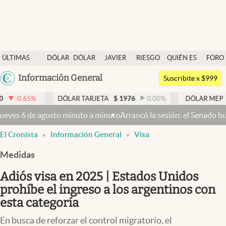
Últimas noticias
ÚLTIMAS
DÓLAR
DÓLAR
JAVIER
RIESGO
QUIÉN ES
FORO
Dólar
NOTICIAS
BLUE
MILEI
PAÍS
QUIÉN
Argentina
Información General
Members
Suscribite x $999
España
Economía y Política
DÓLAR TARJETA
$
1976
0.00
%
DÓLAR MEP
$
1521,01
México
uto
Arrancó la sesión: el Senado busca aprobar la Ley de Propiedad P
Finanzas y Mercados
USA
El Cronista
Información General
Visa
Mercados Online
Colombia
Uruguay
Medidas
Negocios
Adiós visa en 2025 | Estados Unidos
Columnistas
prohíbe el ingreso a los argentinos con
Otras secciones
esta categoría
Apertura
En busca de reforzar el control migratorio, el