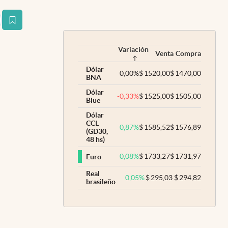
estaña
Variación
Venta
Compra
Dólar
0,00
%
$
1520,00
$
1470,00
BNA
Dólar
-0,33
%
$
1525,00
$
1505,00
Blue
Dólar
CCL
0,87
%
$
1585,52
$
1576,89
(GD30,
48 hs)
0,08
%
$
1733,27
$
1731,97
Euro
Real
0,05
%
$
295,03
$
294,82
brasileño