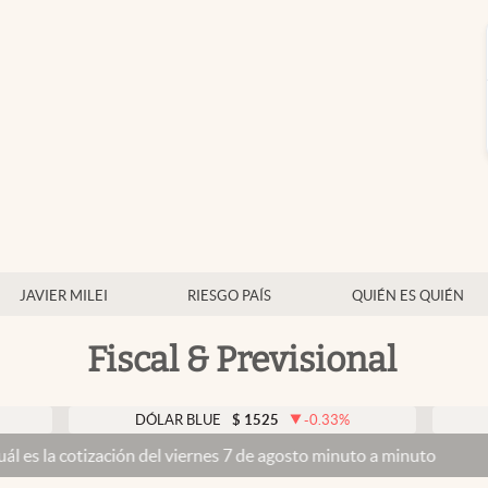
JAVIER MILEI
RIESGO PAÍS
QUIÉN ES QUIÉN
Fiscal & Previsional
DÓLAR BLUE
$
1525
-0.33
%
DÓLAR 
otización del viernes 7 de agosto minuto a minuto