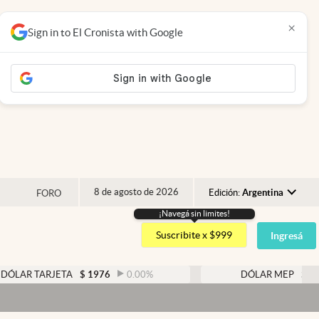
×
Sign in to El Cronista with Google
8 de agosto de 2026
Edición:
Argentina
FORO
¡Navegá sin limites!
Argentina
Suscribite x $999
Ingresá
España
México
TARJETA
$
1976
0.00
%
DÓLAR MEP
$
1526,03
USA
Colombia