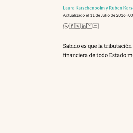
Laura Karschenboim y Ruben Kars
Actualizado el
11 de Julio de 2016
03
abre en nueva pestaña
abre en nueva pestaña
abre en nueva pestaña
abre en nueva pestaña
Sabido es que la tributación
financiera de todo Estado 