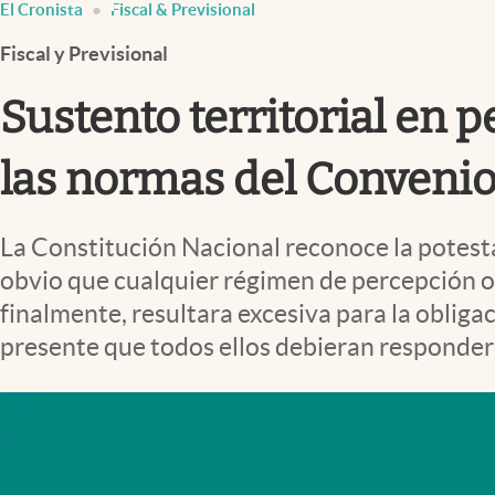
El Cronista
Fiscal & Previsional
Infotechnology
Fiscal y Previsional
Clase
Clima
Sustento territorial en 
Mundial 2026
las normas del Convenio
Eventos Corporativos
El Cronista Studio
La Constitución Nacional reconoce la potesta
Mediakit
obvio que cualquier régimen de percepción o
abre en nueva pestaña
finalmente, resultara excesiva para la oblig
presente que todos ellos debieran responder 