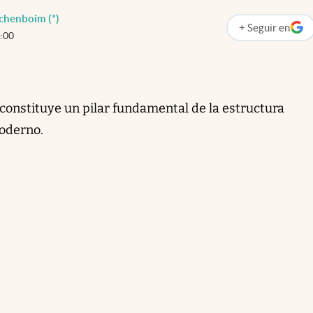
chenboim (*)
+
Seguir
en
abre en nueva p
:00
 constituye un pilar fundamental de la estructura
moderno.