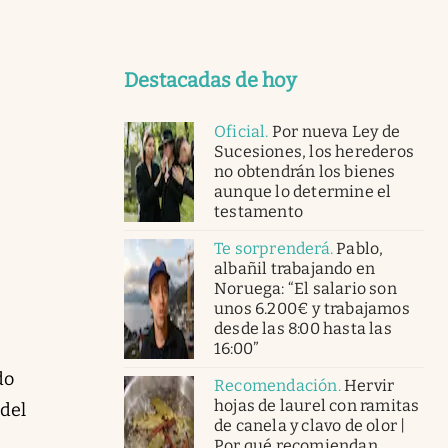
Destacadas de hoy
Oficial
.
Por nueva Ley de
Sucesiones, los herederos
no obtendrán los bienes
aunque lo determine el
testamento
Te sorprenderá
.
Pablo,
albañil trabajando en
Noruega: “El salario son
unos 6.200€ y trabajamos
desde las 8:00 hasta las
16:00”
do
Recomendación
.
Hervir
hojas de laurel con ramitas
 del
de canela y clavo de olor |
Por qué recomiendan