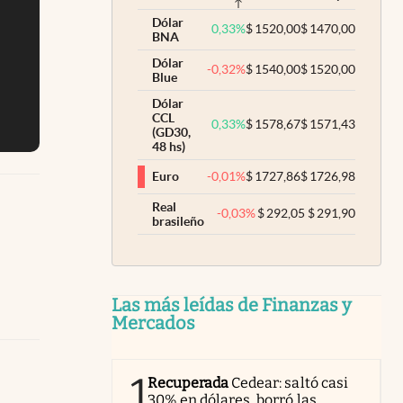
Dólar
0,33
%
$
1520,00
$
1470,00
BNA
Dólar
-0,32
%
$
1540,00
$
1520,00
Blue
Dólar
CCL
0,33
%
$
1578,67
$
1571,43
(GD30,
48 hs)
-0,01
%
$
1727,86
$
1726,98
Euro
Real
-0,03
%
$
292,05
$
291,90
brasileño
Las más leídas de Finanzas y
Mercados
1
Recuperada
Cedear: saltó casi
30% en dólares, borró las