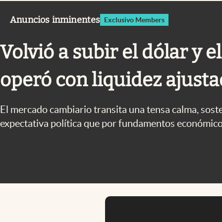
Infotechnology
Anuncios inminentes
Exclusivo Members
Clase
Clima
Volvió a subir el dólar y 
Mundial 2026
operó con liquidez ajust
Eventos Corporativos
El Cronista Studio
El mercado cambiario transita una tensa calma, sost
Mediakit
expectativa política que por fundamentos económico
abre en nueva pestaña