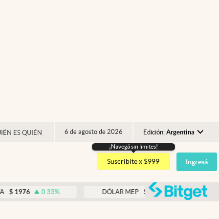
6 de agosto de 2026
Edición:
Argentina
IÉN ES QUIÉN
¡Navegá sin limites!
Argentina
Suscribite x $999
Ingresá
España
México
abre
76
0.33
%
DÓLAR MEP
$
1518,45
-0.05
%
USA
Colombia