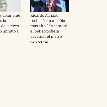
y dólar blue
Ricardo Arriazu
s la
rechazó ir a un dólar
 del jueves
más alto: “Es como si
to minuto a
el petiso pidiera
devaluar el metro”
hace 53 min