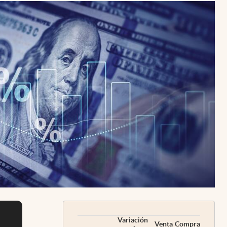
Uruguay
Variación
Venta
Compra