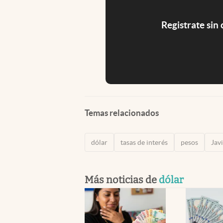
Registrate sin
Temas relacionados
dólar
tasas de interés
pesos
Javi
Más noticias de
dólar