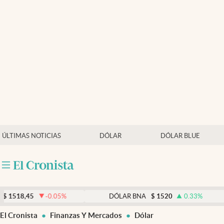
Últimas noticias
Dólar
Members
Economía y Política
Finanzas y Mercados
Mercados Online
ÚLTIMAS NOTICIAS
DÓLAR
DÓLAR BLUE
Negocios
Columnistas
Otras secciones
,45
-0.05
%
DÓLAR BNA
$
1520
0.33
%
Apertura
El Cronista
Finanzas Y Mercados
Dólar