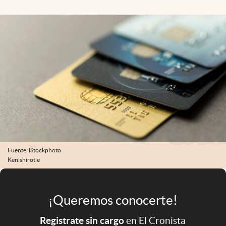
Infotechnology
Clase
Clima
Mundial 2026
Eventos Corporativos
El Cronista Studio
Mediakit
abre en nueva pestaña
Argentina
Fuente: iStockphoto
Kenishirotie
¡Queremos conocerte!
Registrate sin cargo
en El Cronista