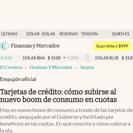
Últimas noticias
ÚLTIMAS
DÓLAR
DÓLAR
RESERVAS
TENSIÓN
QUIÉN ES
Dólar
NOTICIAS
BLUE
BCRA
GEOPOLÍTICA
QUIÉN
Argentina
Finanzas y Mercados
Members
Suscribite x $999
España
Economía y Política
DÓLAR BNA
$
1520
0.00
%
DÓLAR BLUE
$
1525
-0.33
México
El Cronista
Finanzas Y Mercados
Tarjeta
Finanzas y Mercados
USA
Empujón oficial
Mercados Online
Colombia
Uruguay
Tarjetas de crédito: cómo subirse al
Negocios
nuevo boom de consumo en cuotas
Columnistas
Hay un nuevo boom de consumo a través de las tarjetas de
Otras secciones
crédito, empujado por el Gobierno y facilitado por
beneficios en las cuotas. En qué consiste y cómo subirse a
Apertura
la ola.