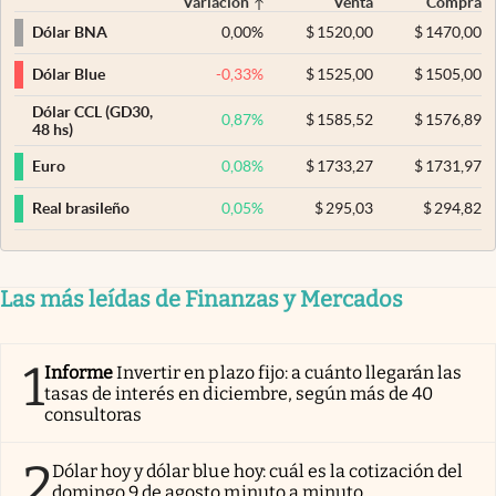
Variación
Venta
Compra
0,00
%
$
1520,00
$
1470,00
Dólar BNA
-0,33
%
$
1525,00
$
1505,00
Dólar Blue
Dólar CCL (GD30,
0,87
%
$
1585,52
$
1576,89
48 hs)
0,08
%
$
1733,27
$
1731,97
Euro
0,05
%
$
295,03
$
294,82
Real brasileño
Las más leídas de Finanzas y Mercados
1
Informe
Invertir en plazo fijo: a cuánto llegarán las
tasas de interés en diciembre, según más de 40
consultoras
2
Dólar hoy y dólar blue hoy: cuál es la cotización del
domingo 9 de agosto minuto a minuto