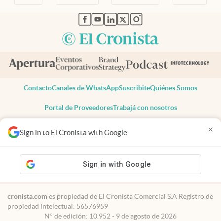
abre en nueva pestaña
abre en nueva pestaña
abre en nueva pestaña
abre en nueva pestaña
abre en nueva pestaña
Contacto
Canales de WhatsApp
Suscribite
Quiénes Somos
Portal de Proveedores
Trabajá con nosotros
Copyright 2025 cronista.com
×
Sign in to El Cronista with Google
Todos los derechos reservados
Términos y condiciones
Privacidad
Consentimiento
Tel:
+54 11 7078-3270
cronista.com
es propiedad de El Cronista Comercial S.A Registro de
propiedad intelectual: 56576959
N° de edición: 10.952 - 9 de agosto de 2026