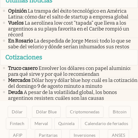
Últimas noticias
Opinión
La trampa del éxito tecnológico en América
Latina: cómo dar el salto de startup a empresa global
Vuelos
La aerolínea low cost “tapada” que lleva a los
argentinos a su playa favorita en el Caribe rompió un
récord
En Rosario
La despedida de Jorge Messi: todo lo que se
sabe del velorio y dónde serían inhumados sus restos
Cotizaciones
Truco casero
Envolver los dólares con papel aluminio:
para qué sirve y por qué lo recomiendan
Mercados
Dólar hoy y dólar blue hoy: cuál es la cotización
del domingo 9 de agosto minuto a minuto
Deuda
A pesar de la volatilidad global, los bonos
argentinos resisten: cuáles son las causas
Dólar
Dólar Blue
Criptomonedas
Bitcoin
Fintech
Merval
Quiniela
Calendario de feriados
AFIP
Paritarias
Inversiones
ANSES