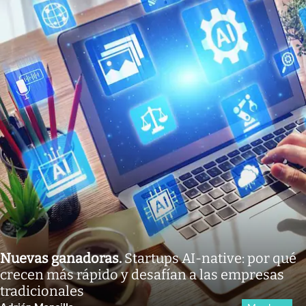
Nuevas ganadoras
.
Startups AI-native: por qué
crecen más rápido y desafían a las empresas
tradicionales