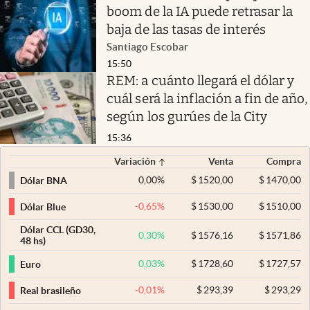
boom de la IA puede retrasar la
baja de las tasas de interés
Santiago Escobar
15:50
REM: a cuánto llegará el dólar y
cuál será la inflación a fin de año,
según los gurúes de la City
15:36
Variación
Venta
Compra
0,00
%
$
1520,00
$
1470,00
Dólar BNA
-0,65
%
$
1530,00
$
1510,00
Dólar Blue
Dólar CCL (GD30,
0,30
%
$
1576,16
$
1571,86
48 hs)
0,03
%
$
1728,60
$
1727,57
Euro
-0,01
%
$
293,39
$
293,29
Real brasileño