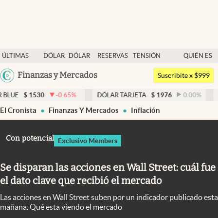
Últimas noticias
ÚLTIMAS
DÓLAR
DÓLAR
RESERVAS
TENSIÓN
QUIÉN ES
Dólar
NOTICIAS
BLUE
BCRA
GEOPOLÍTICA
QUIÉN
Argentina
Finanzas y Mercados
Members
Suscribite x $999
España
Economía y Política
30
-0.65
%
DÓLAR TARJETA
$
1976
0.00
%
DÓLAR MEP
México
El Cronista
Finanzas Y Mercados
Inflación
Finanzas y Mercados
USA
Mercados Online
Colombia
Con potencial
Exclusivo Members
Uruguay
Negocios
Se disparan las acciones en Wall Street: cuál fue
Columnistas
el dato clave que recibió el mercado
Otras secciones
Las acciones en Wall Street suben por un indicador publicado esta
Apertura
mañana. Qué esta viendo el mercado