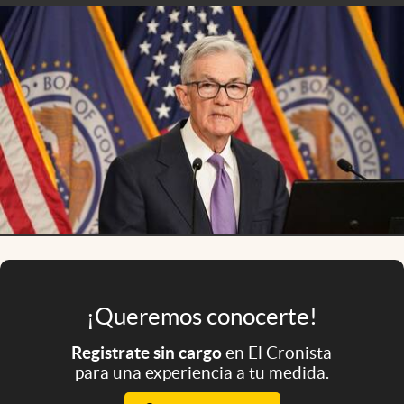
Infotechnology
Clase
Clima
Mundial 2026
Eventos Corporativos
El Cronista Studio
Mediakit
abre en nueva pestaña
Argentina
¡Queremos conocerte!
Registrate sin cargo
en El Cronista
para una experiencia a tu medida.