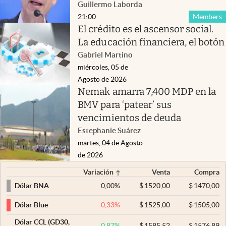
Guillermo Laborda
21:00
Members
El crédito es el ascensor social.
La educación financiera, el botón
Gabriel Martino
miércoles, 05 de
Agosto de 2026
Nemak amarra 7,400 MDP en la
BMV para ‘patear’ sus
vencimientos de deuda
Estephanie Suárez
martes, 04 de Agosto
de 2026
Variación
Venta
Compra
0,00
%
$
1520,00
$
1470,00
Dólar BNA
-0,33
%
$
1525,00
$
1505,00
Dólar Blue
Dólar CCL (GD30,
0,87
%
$
1585,52
$
1576,89