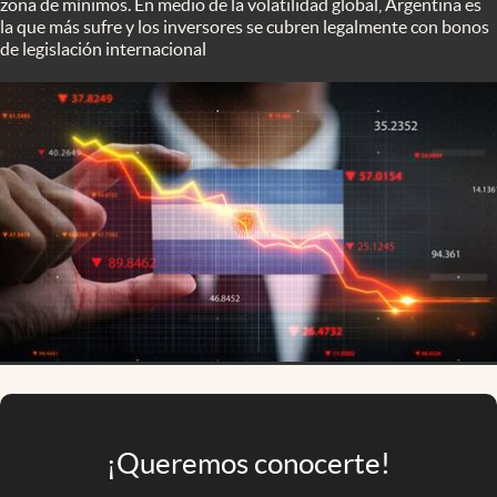
zona de mínimos. En medio de la volatilidad global, Argentina es
Infotechnology
la que más sufre y los inversores se cubren legalmente con bonos
de legislación internacional
Clase
Clima
Mundial 2026
Eventos Corporativos
El Cronista Studio
Mediakit
abre en nueva pestaña
Argentina
¡Queremos conocerte!