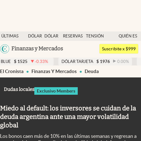
Últimas noticias
ÚLTIMAS
DÓLAR
DÓLAR
RESERVAS
TENSIÓN
QUIÉN ES
Dólar
NOTICIAS
BLUE
BCRA
GEOPOLÍTICA
QUIÉN
Argentina
Finanzas y Mercados
Members
Suscribite x $999
España
Economía y Política
525
-0.33
%
DÓLAR TARJETA
$
1976
0.00
%
DÓLAR M
México
El Cronista
Finanzas Y Mercados
Deuda
Finanzas y Mercados
USA
Mercados Online
Colombia
Dudas locales
Exclusivo Members
Uruguay
Negocios
Miedo al default: los inversores se cuidan de la
Columnistas
deuda argentina ante una mayor volatilidad
Otras secciones
global
Apertura
Los bonos caen más de 10% en las últimas semanas y regresan a