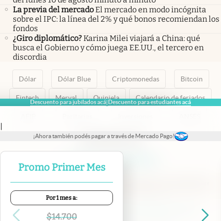
La previa del mercado
El mercado en modo incógnita
sobre el IPC: la línea del 2% y qué bonos recomiendan los
fondos
¿Giro diplomático?
Karina Milei viajará a China: qué
busca el Gobierno y cómo juega EE.UU., el tercero en
discordia
Dólar
Dólar Blue
Criptomonedas
Bitcoin
Fintech
Merval
Quiniela
Calendario de feriados
Descuento para jubilados acá
Descuento para estudiantes acá
|
AFIP
Paritarias
Inversiones
ANSES
|
¡Ahora también podés pagar a través de Mercado Pago!
abre en nueva pestaña
abre en nueva pestaña
abre en nueva pestaña
abre en nueva pestaña
abre en nueva pestaña
Promo Primer Mes
Por 1 mes a:
Contacto
Canales de WhatsApp
Suscribite
Quiénes Somos
$
14.700