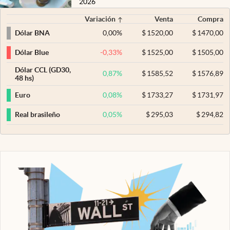
2026
Variación
Venta
Compra
0,00
%
$
1520,00
$
1470,00
Dólar BNA
-0,33
%
$
1525,00
$
1505,00
Dólar Blue
Dólar CCL (GD30,
0,87
%
$
1585,52
$
1576,89
48 hs)
0,08
%
$
1733,27
$
1731,97
Euro
0,05
%
$
295,03
$
294,82
Real brasileño