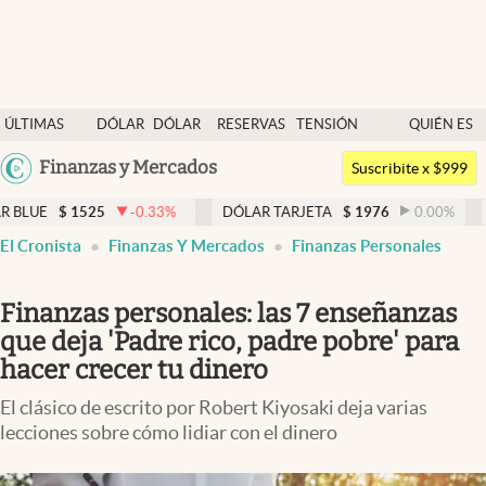
Últimas noticias
ÚLTIMAS
DÓLAR
DÓLAR
RESERVAS
TENSIÓN
QUIÉN ES
Dólar
NOTICIAS
BLUE
BCRA
GEOPOLÍTICA
QUIÉN
Argentina
Finanzas y Mercados
Members
Suscribite x $999
España
Economía y Política
-0.33
%
DÓLAR TARJETA
$
1976
0.00
%
DÓLAR MEP
$
México
El Cronista
Finanzas Y Mercados
Finanzas Personales
Finanzas y Mercados
USA
Mercados Online
Colombia
Finanzas personales: las 7 enseñanzas
Uruguay
Negocios
que deja 'Padre rico, padre pobre' para
hacer crecer tu dinero
Columnistas
El clásico de escrito por Robert Kiyosaki deja varias
Otras secciones
lecciones sobre cómo lidiar con el dinero
Apertura