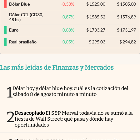
-0,33
%
$
1525,00
$
1505,00
Dólar Blue
Dólar CCL (GD30,
0,87
%
$
1585,52
$
1576,89
48 hs)
0,08
%
$
1733,27
$
1731,97
Euro
0,05
%
$
295,03
$
294,82
Real brasileño
Las más leídas de Finanzas y Mercados
1
Dólar hoy y dólar blue hoy: cuál es la cotización del
sábado 8 de agosto minuto a minuto
2
Desacoplado
El S&P Merval todavía no se sumó a la
fiesta de Wall Street: qué pasa y dónde hay
oportunidades