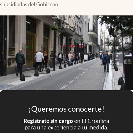
Infotechnology
subsidiadas del Gobierno.
Clase
Clima
Mundial 2026
Eventos Corporativos
El Cronista Studio
Mediakit
abre en nueva pestaña
Argentina
¡Queremos conocerte!
Registrate sin cargo
en El Cronista
para una experiencia a tu medida.