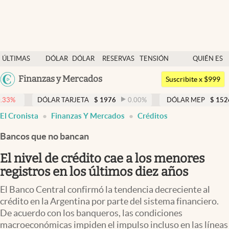
Últimas noticias
ÚLTIMAS
DÓLAR
DÓLAR
RESERVAS
TENSIÓN
QUIÉN ES
Dólar
NOTICIAS
BLUE
BCRA
GEOPOLÍTICA
QUIÉN
Argentina
Finanzas y Mercados
Members
Suscribite x $999
España
Economía y Política
DÓLAR TARJETA
$
1976
0.00
%
DÓLAR MEP
$
1526,03
0.43
México
El Cronista
Finanzas Y Mercados
Créditos
Finanzas y Mercados
USA
Bancos que no bancan
Mercados Online
Colombia
Uruguay
El nivel de crédito cae a los menores
Negocios
registros en los últimos diez años
Columnistas
El Banco Central confirmó la tendencia decreciente al
Otras secciones
crédito en la Argentina por parte del sistema financiero.
De acuerdo con los banqueros, las condiciones
Apertura
macroeconómicas impiden el impulso incluso en las líneas