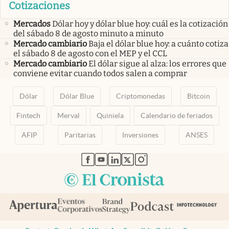
Cotizaciones
Mercados
Dólar hoy y dólar blue hoy: cuál es la cotización
del sábado 8 de agosto minuto a minuto
Mercado cambiario
Baja el dólar blue hoy: a cuánto cotiza
el sábado 8 de agosto con el MEP y el CCL
Mercado cambiario
El dólar sigue al alza: los errores que
conviene evitar cuando todos salen a comprar
Dólar
Dólar Blue
Criptomonedas
Bitcoin
Fintech
Merval
Quiniela
Calendario de feriados
AFIP
Paritarias
Inversiones
ANSES
abre en nueva pestaña
abre en nueva pestaña
abre en nueva pestaña
abre en nueva pestaña
abre en nueva pestaña