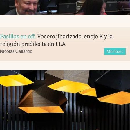
Pasillos en off
.
Vocero jibarizado, enojo K y la
religión predilecta en LLA
Nicolás Gallardo
Members