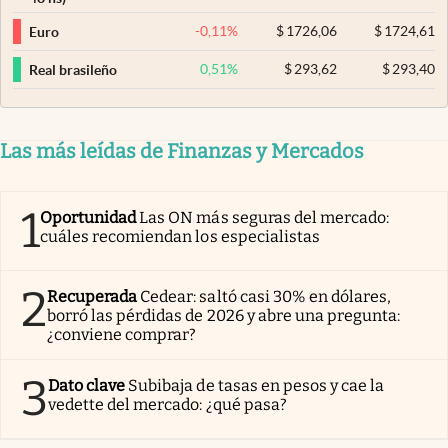
-0,11
%
$
1726,06
$
1724,61
Euro
0,51
%
$
293,62
$
293,40
Real brasileño
Las más leídas de Finanzas y Mercados
1
Oportunidad
Las ON más seguras del mercado:
cuáles recomiendan los especialistas
2
Recuperada
Cedear: saltó casi 30% en dólares,
borró las pérdidas de 2026 y abre una pregunta:
¿conviene comprar?
3
Dato clave
Subibaja de tasas en pesos y cae la
vedette del mercado: ¿qué pasa?