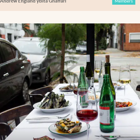
Andrew England
y
Bita Ghaffari
Members