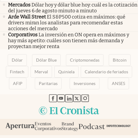
Mercados
Dólar hoy y dólar blue hoy: cuál es la cotización
del jueves 6 de agosto minuto a minuto
Arde Wall Street
El S&P500 cotiza en máximos: qué
drivers miran los analistas para recomendar estas
acciones del mercado
Corporativos
La inversión en ON opera en máximos y
hay más apetito: cuáles son tienen más demanda y
proyectan mejor renta
Dólar
Dólar Blue
Criptomonedas
Bitcoin
Fintech
Merval
Quiniela
Calendario de feriados
AFIP
Paritarias
Inversiones
ANSES
abre en nueva pestaña
abre en nueva pestaña
abre en nueva pestaña
abre en nueva pestaña
abre en nueva pestaña