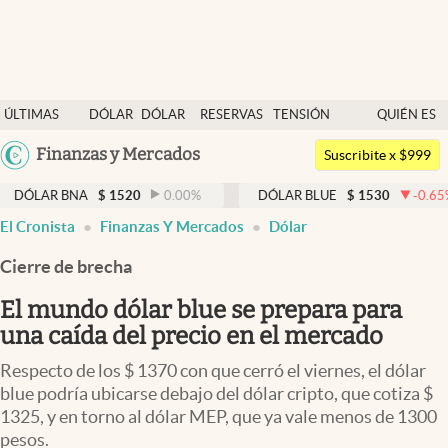
Últimas noticias
ÚLTIMAS
DÓLAR
DÓLAR
RESERVAS
TENSIÓN
QUIÉN ES
Dólar
NOTICIAS
BLUE
BCRA
GEOPOLÍTICA
QUIÉN
Argentina
Finanzas y Mercados
Members
Suscribite x $999
España
Economía y Política
BNA
$
1520
0.00
%
DÓLAR BLUE
$
1530
-0.65
%
D
México
El Cronista
Finanzas Y Mercados
Dólar
Finanzas y Mercados
USA
Cierre de brecha
Mercados Online
Colombia
Uruguay
El mundo dólar blue se prepara para
Negocios
una caída del precio en el mercado
Columnistas
Respecto de los $ 1370 con que cerró el viernes, el dólar
Otras secciones
blue podría ubicarse debajo del dólar cripto, que cotiza $
1325, y en torno al dólar MEP, que ya vale menos de 1300
Apertura
pesos.