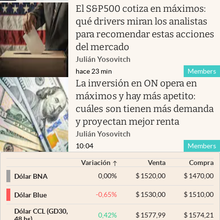
El S&P500 cotiza en máximos:
qué drivers miran los analistas
para recomendar estas acciones
del mercado
Julián Yosovitch
hace 23 min
Members
La inversión en ON opera en
máximos y hay más apetito:
cuáles son tienen más demanda
y proyectan mejor renta
Julián Yosovitch
10:04
Members
Variación
Venta
Compra
0,00
%
$
1520,00
$
1470,00
Dólar BNA
-0,65
%
$
1530,00
$
1510,00
Dólar Blue
Dólar CCL (GD30,
0,42
%
$
1577,99
$
1574,21
48 hs)