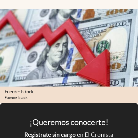
Infotechnology
Clase
Clima
Mundial 2026
Eventos Corporativos
El Cronista Studio
Mediakit
abre en nueva pestaña
Argentina
Fuente: Istock
Fuente: Istock
¡Queremos conocerte!
Registrate sin cargo
en El Cronista