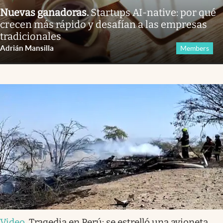
Nuevas ganadoras
.
Startups AI-native: por qué
crecen más rápido y desafían a las empresas
tradicionales
Adrián Mansilla
Members
Video
.
Tragedia en Perú: se estrelló una avioneta