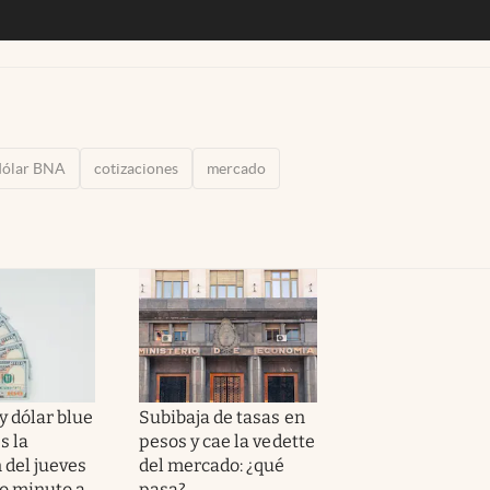
dólar BNA
cotizaciones
mercado
y dólar blue
Subibaja de tasas en
s la
pesos y cae la vedette
 del jueves
del mercado: ¿qué
to minuto a
pasa?