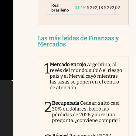
Real
0,01
%
$
292,18
$
292,02
brasileño
Las más leídas de Finanzas y
Mercados
1
Mercado en rojo
Argentina, al
revés del mundo: subió el riesgo
país y el Merval cayó mientras
las tasas se ponen en el centro
de atención
2
Recuperada
Cedear: saltó casi
30% en dólares, borró las
pérdidas de 2026 y abre una
pregunta: ¿conviene comprar?
Récord
Reservas del BCRA