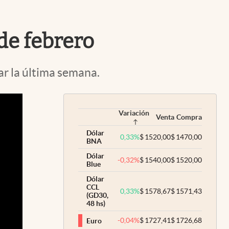
Uruguay
 de febrero
ar la última semana.
Variación
Venta
Compra
Dólar
0,33
%
$
1520,00
$
1470,00
BNA
Dólar
-0,32
%
$
1540,00
$
1520,00
Blue
Dólar
CCL
0,33
%
$
1578,67
$
1571,43
(GD30,
48 hs)
-0,04
%
$
1727,41
$
1726,68
Euro