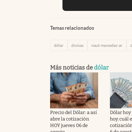
Temas relacionados
dólar
divisas
naut-monedas-ar
Más noticias de
dólar
Precio del Dólar: a así
Dólar hoy 
abre la cotización
hoy: cuál e
HOY jueves 06 de
cotización
agosto
6 de agos