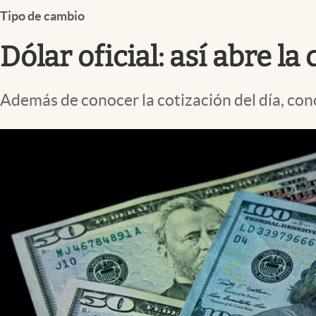
Infotechnology
Tipo de cambio
Clase
Dólar oficial: así abre la
Clima
Mundial 2026
Además de conocer la cotización del día, con
Eventos Corporativos
El Cronista Studio
Mediakit
abre en nueva pestaña