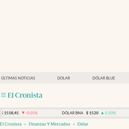
Últimas noticias
Dólar
Members
Economía y Política
Finanzas y Mercados
Mercados Online
ÚLTIMAS NOTICIAS
DÓLAR
DÓLAR BLUE
Negocios
Columnistas
Otras secciones
5
-0.05
%
DÓLAR BNA
$
1520
0.33
%
Apertura
El Cronista
Finanzas Y Mercados
Dólar