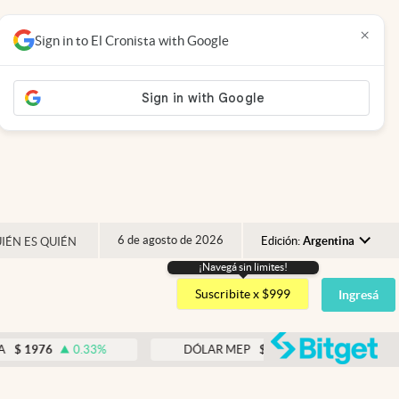
×
Sign in to El Cronista with Google
6 de agosto de 2026
Edición:
Argentina
IÉN ES QUIÉN
¡Navegá sin limites!
Argentina
Suscribite x $999
Ingresá
España
México
abre
0.33
%
DÓLAR MEP
$
1518,45
-0.05
%
USA
Colombia