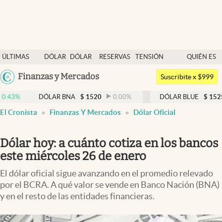
Últimas noticias
ÚLTIMAS
DÓLAR
DÓLAR
RESERVAS
TENSIÓN
QUIÉN ES
Dólar
NOTICIAS
BLUE
BCRA
GEOPOLÍTICA
QUIÉN
Argentina
Finanzas y Mercados
Members
Suscribite x $999
España
Economía y Política
DÓLAR BNA
$
1520
0.00
%
DÓLAR BLUE
$
1525
-0.33
México
El Cronista
Finanzas Y Mercados
Dólar Oficial
Finanzas y Mercados
USA
Mercados Online
Colombia
Dólar hoy: a cuánto cotiza en los bancos
Uruguay
Negocios
este miércoles 26 de enero
Columnistas
El dólar oficial sigue avanzando en el promedio relevado
por el BCRA. A qué valor se vende en Banco Nación (BNA)
Otras secciones
y en el resto de las entidades financieras.
Apertura