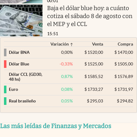
00:01
Baja el dólar blue hoy: a cuánto
cotiza el sábado 8 de agosto con
el MEP y el CCL
15:51
Variación
Venta
Compra
0,00
%
$
1520,00
$
1470,00
Dólar BNA
-0,33
%
$
1525,00
$
1505,00
Dólar Blue
Dólar CCL (GD30,
0,87
%
$
1585,52
$
1576,89
48 hs)
0,08
%
$
1733,27
$
1731,97
Euro
0,05
%
$
295,03
$
294,82
Real brasileño
Las más leídas de Finanzas y Mercados