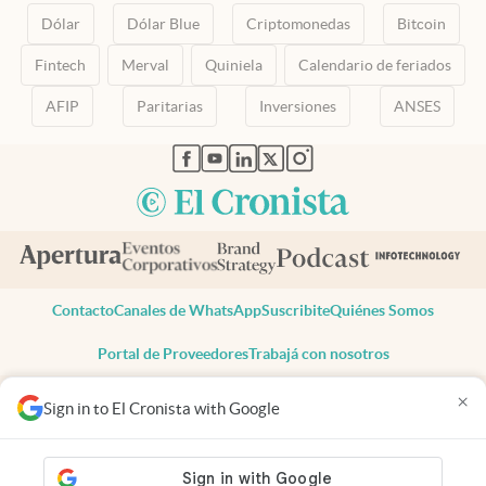
Dólar
Dólar Blue
Criptomonedas
Bitcoin
Fintech
Merval
Quiniela
Calendario de feriados
AFIP
Paritarias
Inversiones
ANSES
abre en nueva pestaña
abre en nueva pestaña
abre en nueva pestaña
abre en nueva pestaña
abre en nueva pestaña
Contacto
Canales de WhatsApp
Suscribite
Quiénes Somos
Portal de Proveedores
Trabajá con nosotros
Copyright 2025 cronista.com
×
Sign in to El Cronista with Google
Todos los derechos reservados
Términos y condiciones
Privacidad
Consentimiento