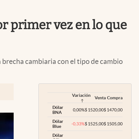
Uruguay
por primer vez en lo que
la brecha cambiaria con el tipo de cambio
Variación
Venta
Compra
Dólar
0,00
%
$
1520,00
$
1470,00
BNA
Dólar
-0,33
%
$
1525,00
$
1505,00
Blue
Dólar