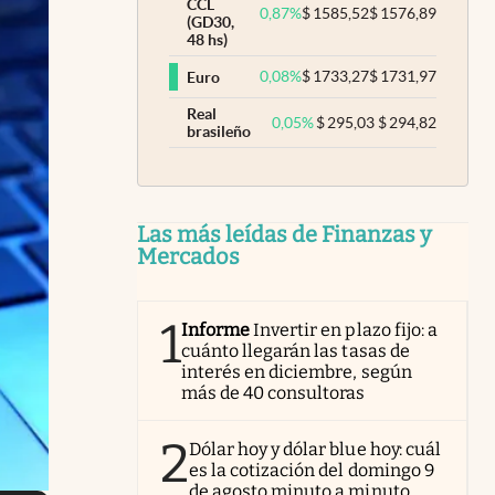
CCL
0,87
%
$
1585,52
$
1576,89
(GD30,
48 hs)
0,08
%
$
1733,27
$
1731,97
Euro
Real
0,05
%
$
295,03
$
294,82
brasileño
Las más leídas de Finanzas y
Mercados
1
Informe
Invertir en plazo fijo: a
cuánto llegarán las tasas de
interés en diciembre, según
más de 40 consultoras
2
Dólar hoy y dólar blue hoy: cuál
es la cotización del domingo 9
de agosto minuto a minuto