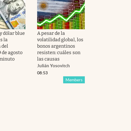
y dólar blue
A pesar de la
s la
volatilidad global, los
 del
bonos argentinos
 de agosto
resisten: cuáles son
minuto
las causas
Julián Yosovitch
08:53
Members