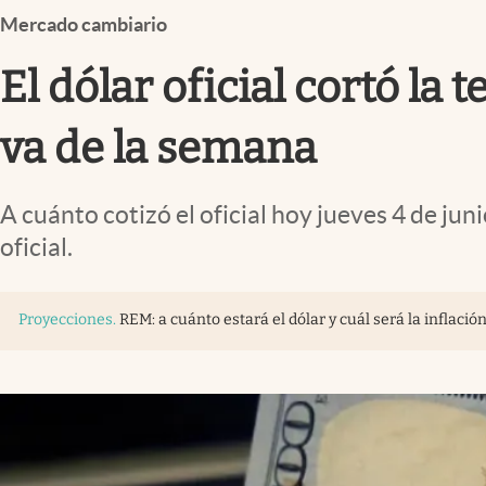
Infotechnology
Mercado cambiario
Clase
El dólar oficial cortó la
Clima
va de la semana
Mundial 2026
Eventos Corporativos
A cuánto cotizó el oficial hoy jueves 4 de jun
El Cronista Studio
oficial.
Mediakit
abre en nueva pestaña
Proyecciones
.
REM: a cuánto estará el dólar y cuál será la inflación