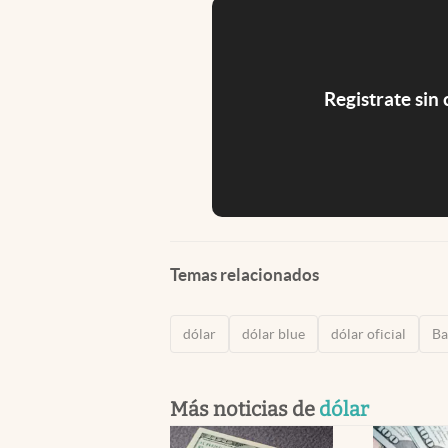
Registrate sin
Temas relacionados
dólar
dólar blue
dólar oficial
Ba
Más noticias de
dólar