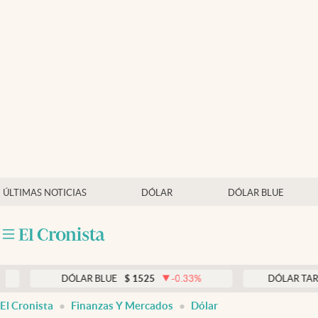
Últimas noticias
Dólar
Members
Economía y Política
Finanzas y Mercados
Mercados Online
ÚLTIMAS NOTICIAS
DÓLAR
DÓLAR BLUE
Negocios
Columnistas
Otras secciones
DÓLAR BLUE
$
1525
-0.33
%
DÓLAR TARJETA
$
19
Apertura
El Cronista
Finanzas Y Mercados
Dólar