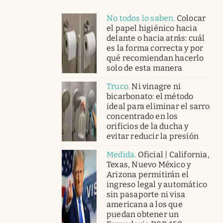
No todos lo saben
.
Colocar
el papel higiénico hacia
delante o hacia atrás: cuál
es la forma correcta y por
qué recomiendan hacerlo
solo de esta manera
Truco
.
Ni vinagre ni
bicarbonato: el método
ideal para eliminar el sarro
concentrado en los
orificios de la ducha y
evitar reducir la presión
Medida
.
Oficial | California,
Texas, Nuevo México y
Arizona permitirán el
ingreso legal y automático
sin pasaporte ni visa
americana a los que
puedan obtener un