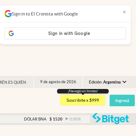
×
Sign in to El Cronista with Google
9 de agosto de 2026
Edición:
Argentina
IÉN ES QUIÉN
¡Navegá sin limites!
Argentina
Suscribite x $999
Ingresá
España
México
abre
DÓLAR BNA
$
1520
0.00
%
DÓLAR BLUE
$
1525
USA
Colombia