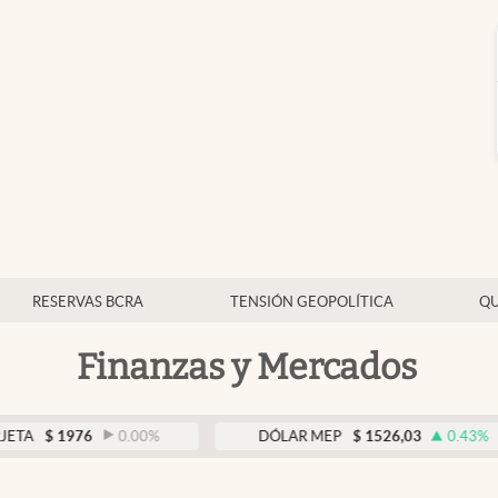
RESERVAS BCRA
TENSIÓN GEOPOLÍTICA
QU
Finanzas y Mercados
76
0.00
%
DÓLAR MEP
$
1526,03
0.43
%