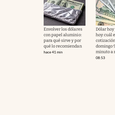
Envolver los dólares
Dólar hoy 
con papel aluminio:
hoy: cuál e
para qué sirve y por
cotización
qué lo recomiendan
domingo 9
minuto a 
hace 41 min
08:53