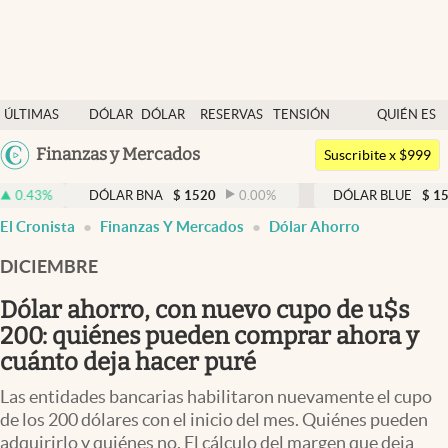
Últimas noticias
ÚLTIMAS
DÓLAR
DÓLAR
RESERVAS
TENSIÓN
QUIÉN ES
Dólar
NOTICIAS
BLUE
BCRA
GEOPOLÍTICA
QUIÉN
Argentina
Finanzas y Mercados
Members
Suscribite x $999
España
Economía y Política
DÓLAR BNA
$
1520
0.00
%
DÓLAR BLUE
$
1525
-0.33
México
El Cronista
Finanzas Y Mercados
Dólar Ahorro
Finanzas y Mercados
USA
DICIEMBRE
Mercados Online
Colombia
Uruguay
Dólar ahorro, con nuevo cupo de u$s
Negocios
200: quiénes pueden comprar ahora y
Columnistas
cuánto deja hacer puré
Otras secciones
Las entidades bancarias habilitaron nuevamente el cupo
de los 200 dólares con el inicio del mes. Quiénes pueden
Apertura
adquirirlo y quiénes no. El cálculo del margen que deja