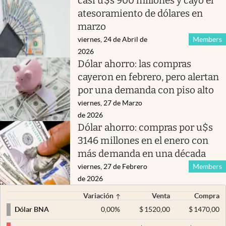
casi u$s 900 millones y cayó el
atesoramiento de dólares en
marzo
viernes, 24 de Abril de
Members
2026
Dólar ahorro: las compras
cayeron en febrero, pero alertan
por una demanda con piso alto
viernes, 27 de Marzo
de 2026
Dólar ahorro: compras por u$s
3146 millones en el enero con
más demanda en una década
viernes, 27 de Febrero
Members
de 2026
Variación
Venta
Compra
0,00
%
$
1520,00
$
1470,00
Dólar BNA