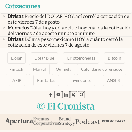
Cotizaciones
Divisas
Precio del DÓLAR HOY: así cerró la cotización de
este viernes 7 de agosto
Mercados
Dólar hoy y dólar blue hoy: cuál es la cotización
del viernes 7 de agosto minuto a minuto
Divisas
Dólar a peso mexicano HOY: a cuánto cerró la
cotización de este viernes 7 de agosto
Dólar
Dólar Blue
Criptomonedas
Bitcoin
Fintech
Merval
Quiniela
Calendario de feriados
AFIP
Paritarias
Inversiones
ANSES
abre en nueva pestaña
abre en nueva pestaña
abre en nueva pestaña
abre en nueva pestaña
abre en nueva pestaña