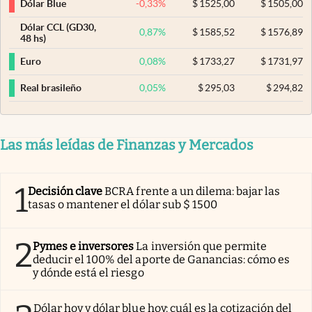
-0,33
%
$
1525,00
$
1505,00
Dólar Blue
Dólar CCL (GD30,
0,87
%
$
1585,52
$
1576,89
48 hs)
0,08
%
$
1733,27
$
1731,97
Euro
0,05
%
$
295,03
$
294,82
Real brasileño
Las más leídas de Finanzas y Mercados
1
Decisión clave
BCRA frente a un dilema: bajar las
tasas o mantener el dólar sub $ 1500
2
Pymes e inversores
La inversión que permite
deducir el 100% del aporte de Ganancias: cómo es
y dónde está el riesgo
Dólar hoy y dólar blue hoy: cuál es la cotización del