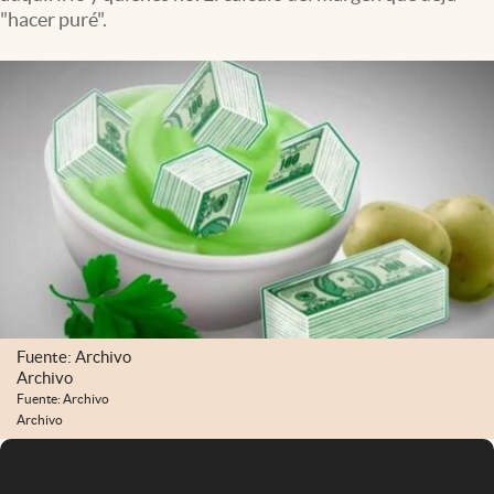
Infotechnology
"hacer puré".
Clase
Clima
Mundial 2026
Eventos Corporativos
El Cronista Studio
Mediakit
abre en nueva pestaña
Argentina
Fuente: Archivo
Archivo
Fuente: Archivo
Archivo