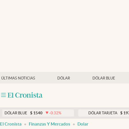
Últimas noticias
Dólar
Members
Economía y Política
Finanzas y Mercados
Mercados Online
ÚLTIMAS NOTICIAS
DÓLAR
DÓLAR BLUE
Negocios
Columnistas
Otras secciones
LUE
$
1540
-0.32
%
DÓLAR TARJETA
$
1976
0.33
%
Apertura
El Cronista
Finanzas Y Mercados
Dolar