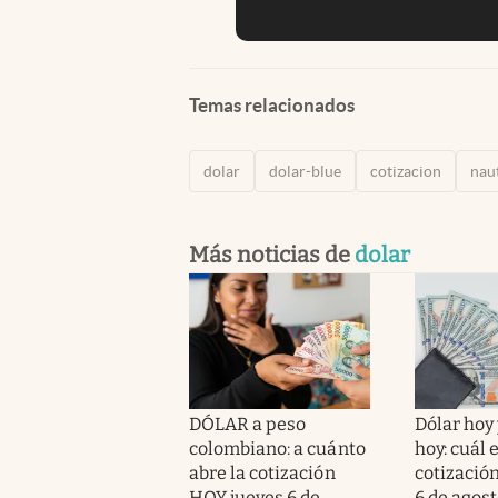
Temas relacionados
dolar
dolar-blue
cotizacion
nau
Más noticias de
dolar
DÓLAR a peso
Dólar hoy 
colombiano: a cuánto
hoy: cuál e
abre la cotización
cotización
HOY jueves 6 de
6 de agos