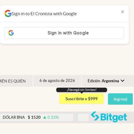
×
Sign in to El Cronista with Google
6 de agosto de 2026
Edición:
Argentina
IÉN ES QUIÉN
¡Navegá sin limites!
Argentina
Suscribite x $999
Ingresá
España
México
abre
A
$
1520
0.33
%
DÓLAR BLUE
$
1540
-0.32
%
USA
Colombia