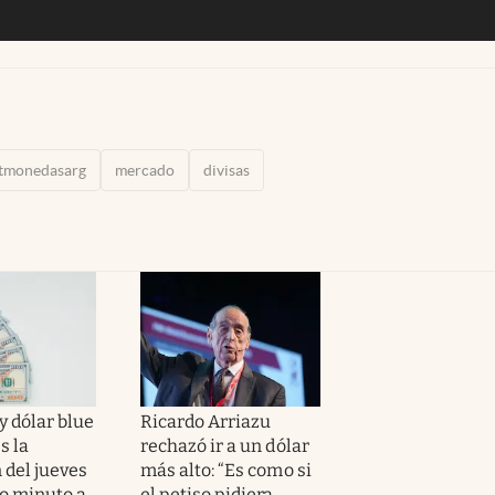
tmonedasarg
mercado
divisas
y dólar blue
Ricardo Arriazu
s la
rechazó ir a un dólar
 del jueves
más alto: “Es como si
to minuto a
el petiso pidiera