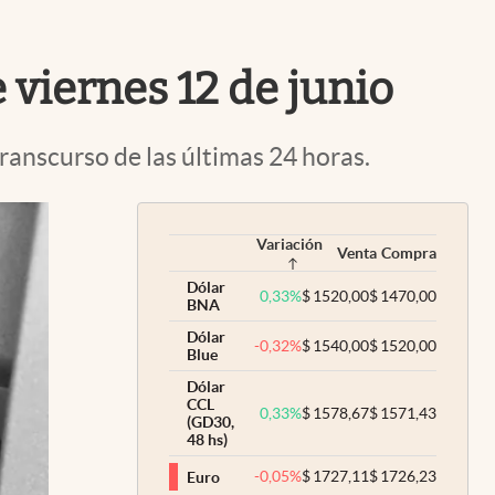
Uruguay
e viernes 12 de junio
transcurso de las últimas 24 horas.
Variación
Venta
Compra
Dólar
0,33
%
$
1520,00
$
1470,00
BNA
Dólar
-0,32
%
$
1540,00
$
1520,00
Blue
Dólar
CCL
0,33
%
$
1578,67
$
1571,43
(GD30,
48 hs)
-0,05
%
$
1727,11
$
1726,23
Euro