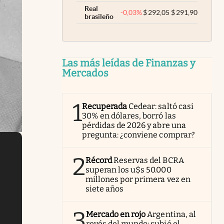
Real
-0,03
%
$
292,05
$
291,90
brasileño
Las más leídas de Finanzas y
Mercados
1
Recuperada
Cedear: saltó casi
30% en dólares, borró las
pérdidas de 2026 y abre una
pregunta: ¿conviene comprar?
2
Récord
Reservas del BCRA
superan los u$s 50.000
millones por primera vez en
siete años
3
Mercado en rojo
Argentina, al
revés del mundo: subió el