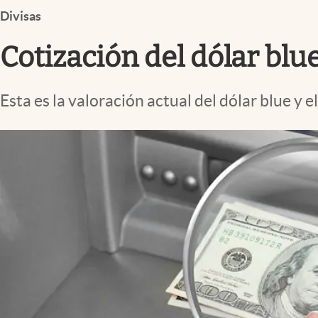
Infotechnology
Divisas
Clase
Cotización del dólar blue
Clima
Mundial 2026
Esta es la valoración actual del dólar blue y
Eventos Corporativos
El Cronista Studio
Mediakit
abre en nueva pestaña