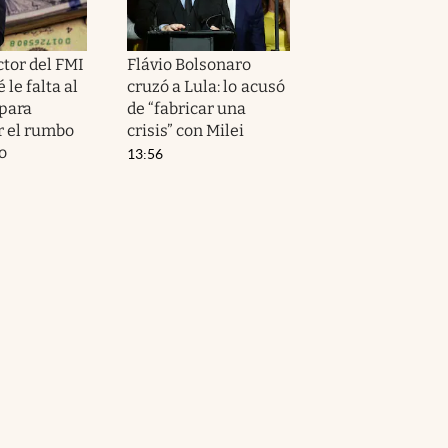
ctor del FMI
Flávio Bolsonaro
 le falta al
cruzó a Lula: lo acusó
para
de “fabricar una
r el rumbo
crisis” con Milei
o
13:56