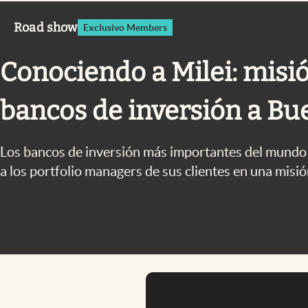
Infotechnology
Road show
Exclusivo Members
Clase
Clima
Conociendo a Milei: misi
Mundial 2026
bancos de inversión a Bu
Eventos Corporativos
El Cronista Studio
Los bancos de inversión más importantes del mundo 
Mediakit
a los portfolio managers de sus clientes en una misi
abre en nueva pestaña