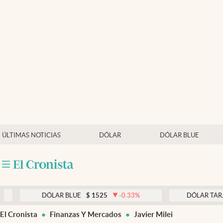
Últimas noticias
Dólar
Members
Economía y Política
Finanzas y Mercados
Mercados Online
ÚLTIMAS NOTICIAS
DÓLAR
DÓLAR BLUE
Negocios
Columnistas
Otras secciones
DÓLAR BLUE
$
1525
-0.33
%
DÓLAR TARJETA
$
1
Apertura
El Cronista
Finanzas Y Mercados
Javier Milei