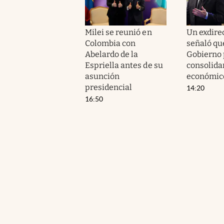
Milei se reunió en
Un exdire
Colombia con
señaló qué
Abelardo de la
Gobierno 
Espriella antes de su
consolida
asunción
económic
presidencial
14:20
16:50