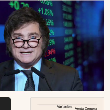
Uruguay
Variación
Venta
Compra