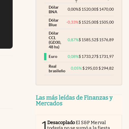
Dólar
0,00
%
$
1520,00
$
1470,00
BNA
Dólar
-0,33
%
$
1525,00
$
1505,00
Blue
Dólar
CCL
0,87
%
$
1585,52
$
1576,89
(GD30,
48 hs)
0,08
%
$
1733,27
$
1731,97
Euro
Real
0,05
%
$
295,03
$
294,82
brasileño
Las más leídas de Finanzas y
Mercados
1
Desacoplado
El S&P Merval
todavía no se sumó a la fiesta