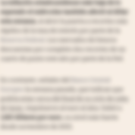
La inflación estadounidense más baja de lo
esperado el miércoles también afectó al dólar
esta semana
, al abrir la puerta a recortes más
rápidos de la tasa de interés por parte de la
Reserva Federal
. Los mercados de futuros
descuentan por completo dos recortes de un
cuarto de punto este año por parte de la Fed.
En contraste, señales del
Banco Central
Europeo
la semana pasada, que indican que
podría estar cerca del final de su ciclo de suba
de tasas
, impulsaron al euro al alza. Subió a
1,160 dólares por euro
, su nivel más fuerte
desde noviembre de 2021.