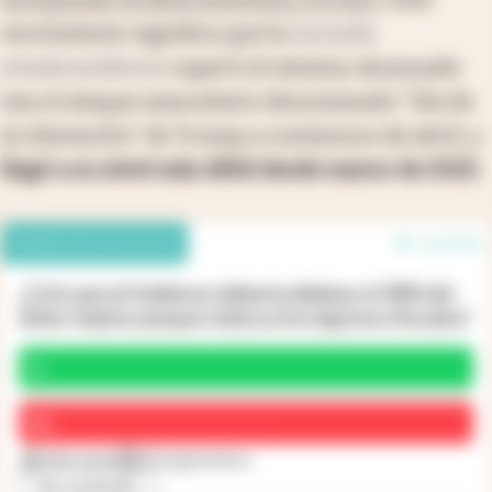
movimiento significa que la
moneda
estadounidense
superó el mínimo alcanzado
tras el ataque arancelario denominado "Día de
la Liberación" de Trump a comienzos de abril, y
llegó a su nivel más débil desde marzo de 2022
.
Debate de los lectores
6 en línea
¿Crés que el Gobierno debería eliminar el 30% del
dólar tarjeta aunque reduzca los ingresos fiscales?
Sí
No
106 votos
23 argumentos
Ver resultado