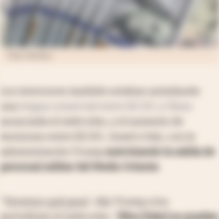
Foto: Archivo.
Los inversores también estaban asimilando
una
tregua comercial entre EE.UU. y China
anunciada el miércoles, y el aumento de
tensiones entre EE.UU., Israel e Irán, con la
administración Trump
autorizando la salida de
personal militar del Medio Oriente
.
"
Veremos qué pasa
", dijo Trump a los
periodistas el miércoles. "
Ellos [Irán] no pueden