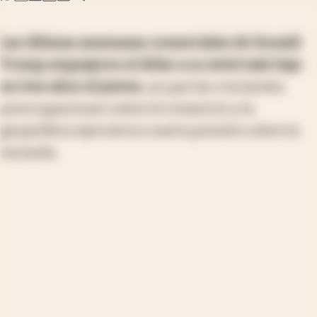
Las últimas amenazas comerciales de Donald
Trump empujaron el dólar a su nivel más bajo
en tres años el jueves
, ya que las crecientes
preocupaciones sobre el comercio y la
geopolítica ejercieron nueva presión sobre la
moneda.