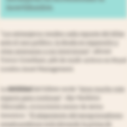
incertidumbre.
"
Los extranjeros venden cada repunte del dólar
ante el caos político, la deuda en expansión y
otras amenazas a sus inversiones
", afirmó
Trevor Greetham, jefe de multi-activos en Royal
London Asset Management.
La
debilidad
del billete verde "
tiene mucho más
espacio para continuar
", dijo Vasileios
Gkionakis, economista senior de Aviva
Investors. "
El alejamiento del excepcionalismo
estadounidense está elevando la prima de