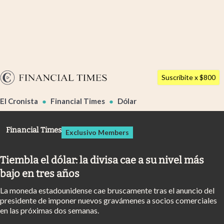
Últimas noticias
Dólar
Argentina
Members
Suscribite x $800
España
Economía y Política
El Cronista
Financial Times
Dólar
México
Finanzas y Mercados
USA
Financial Times
Exclusivo Members
Mercados Online
Colombia
Uruguay
Negocios
Tiembla el dólar: la divisa cae a su nivel más
bajo en tres años
Columnistas
La moneda estadounidense cae bruscamente tras el anuncio del
Otras secciones
presidente de imponer nuevos gravámenes a socios comerciales
en las próximas dos semanas.
Apertura