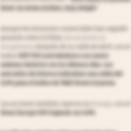
tener un arma nuclear, muy simple
."
Aunque las tensiones comerciales han seguido
pesando sobre el dólar,
las acciones se
recuperaron
después de su caída de abril, con el
índice
S&P 500 acercándose a un nuevo
máximo histórico en los últimos días
.
Los
mercados de futuros indicaban una caída del
0,6% para el índice de Wall Street el jueves.
Las acciones también cayeron en
Europa
, con el
Stoxx Europe 600 bajando un 0,8%
.