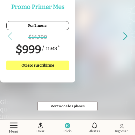
Promo Primer Mes
Por 1 mes a:
$
14.700
$
999
/
mes
*
Quiero suscribirme
Globant
.
Qué son los AI Pods de Globant y por
Ver todos los planes
qué se convirtieron en la nueva apuesta de la
inteligencia artificial empresarial
Dolar
Inicio
Alertas
Ingresar
Menú