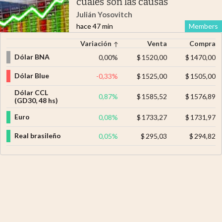
cuáles son las causas
Julián Yosovitch
hace 47 min
Members
Variación
Venta
Compra
Dólar BNA
0,00
%
$
1520,00
$
1470,00
Dólar Blue
-0,33
%
$
1525,00
$
1505,00
Dólar CCL
0,87
%
$
1585,52
$
1576,89
(GD30, 48 hs)
Euro
0,08
%
$
1733,27
$
1731,97
Real brasileño
0,05
%
$
295,03
$
294,82