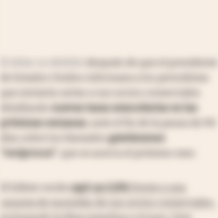
El dólar se debilitó
después de que el presidente
de Estados Unidos informara a los periodistas
que enviaría cartas a sus socios comerciales
detallando
nuevas tasas arancelarias en las
próximas semanas
, ante el fin de la pausa de 90
días sobre los llamados
gravámenes
"recíprocos"
, que se acerca el próximo mes.
El billete verde
cayó un 0,8%
frente a una
canasta de monedas de sus socios comerciales,
incluyendo la libra esterlina y el euro
. Este