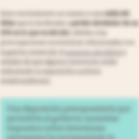
Estos movimientos se suman a una
caída del
dólar
que lo ha llevado a
perder alrededor de un
10% en lo que va del año
, debido a las
preocupaciones económicas relacionadas con
la guerra comercial, el
aumento del déficit
y
señales de que algunos inversores están
reduciendo su exposición a activos
estadounidenses.
Una disposición presupuestaria que
permitiría al gobierno aumentar
impuestos sobre inversiones
extranjeras ha incrementado la