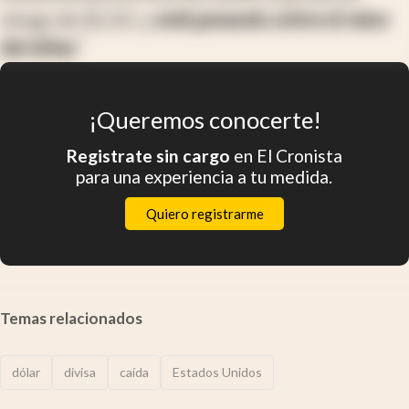
riesgo de EE.UU. y
está pesando sobre el valor
del dólar
.
"
¡Queremos conocerte!
Registrate sin cargo
en El Cronista
para una experiencia a tu medida.
Quiero registrarme
Temas relacionados
dólar
divisa
caída
Estados Unidos