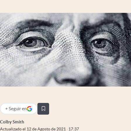
Infotechnology
Clase
Clima
Mundial 2026
Eventos Corporativos
El Cronista Studio
Mediakit
abre en nueva pestaña
Argentina
+
Seguir
en
abre en nueva pestaña
Colby Smith
Actualizado el
12 de Agosto de 2021
17:37