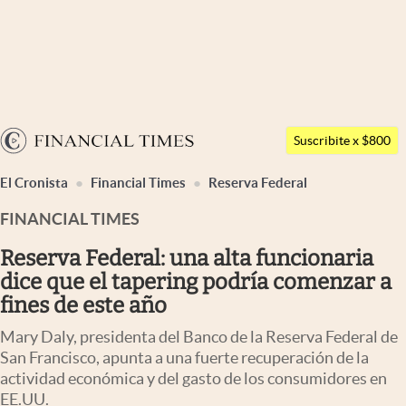
Últimas noticias
Dólar
Argentina
Members
Suscribite x $800
España
abre en nueva pestaña
Economía y Política
El Cronista
Financial Times
Reserva Federal
México
Finanzas y Mercados
FINANCIAL TIMES
USA
Mercados Online
Colombia
Reserva Federal: una alta funcionaria
Uruguay
dice que el tapering podría comenzar a
Negocios
fines de este año
Columnistas
Mary Daly, presidenta del Banco de la Reserva Federal de
Otras secciones
San Francisco, apunta a una fuerte recuperación de la
actividad económica y del gasto de los consumidores en
Apertura
EE.UU.