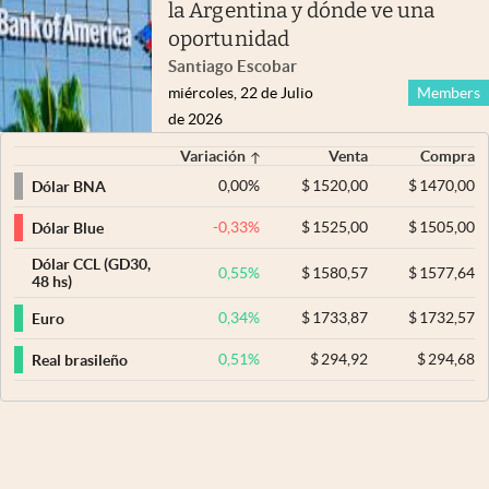
la Argentina y dónde ve una
oportunidad
Santiago Escobar
miércoles, 22 de Julio
Members
de 2026
Variación
Venta
Compra
0,00
%
$
1520,00
$
1470,00
Dólar BNA
-0,33
%
$
1525,00
$
1505,00
Dólar Blue
Dólar CCL (GD30,
0,55
%
$
1580,57
$
1577,64
48 hs)
0,34
%
$
1733,87
$
1732,57
Euro
0,51
%
$
294,92
$
294,68
Real brasileño