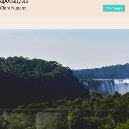
apocalipsis
Ciara Nugent
Members