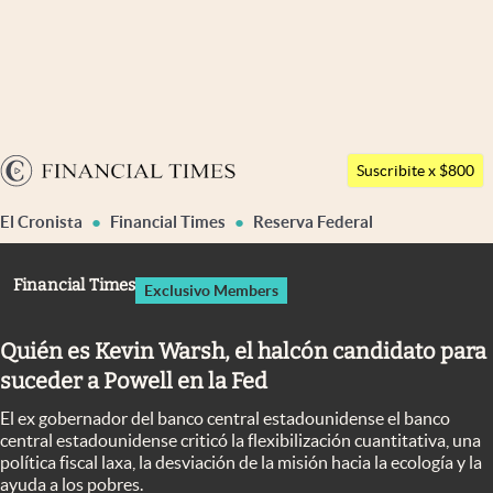
Últimas noticias
Dólar
Argentina
Members
Suscribite x $800
España
Economía y Política
El Cronista
Financial Times
Reserva Federal
México
Finanzas y Mercados
USA
Financial Times
Exclusivo Members
Mercados Online
Colombia
Uruguay
Negocios
Quién es Kevin Warsh, el halcón candidato para
suceder a Powell en la Fed
Columnistas
El ex gobernador del banco central estadounidense el banco
Otras secciones
central estadounidense criticó la flexibilización cuantitativa, una
política fiscal laxa, la desviación de la misión hacia la ecología y la
Apertura
ayuda a los pobres.