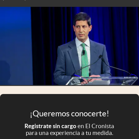
Infotechnology
Clase
Clima
Mundial 2026
Eventos Corporativos
El Cronista Studio
Mediakit
abre en nueva pestaña
Argentina
¡Queremos conocerte!
Registrate sin cargo
en El Cronista
para una experiencia a tu medida.