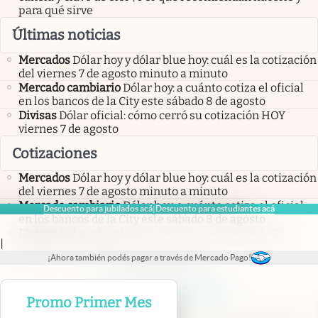
para qué sirve
Últimas noticias
Mercados
Dólar hoy y dólar blue hoy: cuál es la cotización
del viernes 7 de agosto minuto a minuto
Mercado cambiario
Dólar hoy: a cuánto cotiza el oficial
en los bancos de la City este sábado 8 de agosto
Divisas
Dólar oficial: cómo cerró su cotización HOY
viernes 7 de agosto
Cotizaciones
Mercados
Dólar hoy y dólar blue hoy: cuál es la cotización
del viernes 7 de agosto minuto a minuto
Mercado cambiario
Dólar hoy: a cuánto cotiza el oficial
Descuento para jubilados acá
Descuento para estudiantes acá
|
en los bancos de la City este sábado 8 de agosto
Divisas
Dólar oficial: cómo cerró su cotización HOY
|
viernes 7 de agosto
¡Ahora también podés pagar a través de Mercado Pago!
abre en nueva pestaña
abre en nueva pestaña
abre en nueva pestaña
abre en nueva pestaña
abre en nueva pestaña
Promo Primer Mes