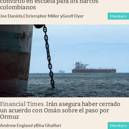
convirtió en escuela para los narcos
colombianos
Joe Daniels
,
Christopher Miller
y
Geoff Dyer
Members
Financial Times
.
Irán asegura haber cerrado
un acuerdo con Omán sobre el paso por
Ormuz
Andrew England
y
Bita Ghaffari
Members