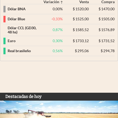
Variación
Venta
Compra
0,00
%
$
1520,00
$
1470,00
Dólar BNA
-0,33
%
$
1525,00
$
1505,00
Dólar Blue
Dólar CCL (GD30,
0,87
%
$
1585,52
$
1576,89
48 hs)
0,30
%
$
1733,12
$
1731,52
Euro
0,56
%
$
295,06
$
294,78
Real brasileño
Destacadas de hoy