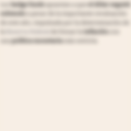
Los
hedge funds
apuestan a que
el dólar seguirá
subiendo
a pesar de la importante revaluación
de este año, impulsada por la determinación de
la
Reserva Federal
de frenar la
inflación
con
una
política monetaria
más estricta.