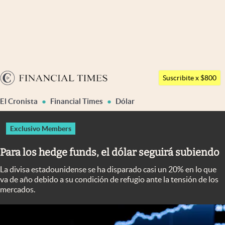
Últimas noticias
Dólar
Argentina
Members
Suscribite x $800
España
Economía y Política
El Cronista
Financial Times
Dólar
México
Finanzas y Mercados
USA
Exclusivo Members
Mercados Online
Colombia
Para los hedge funds, el dólar seguirá subiendo
Uruguay
Negocios
La divisa estadounidense se ha disparado casi un 20% en lo que
Columnistas
va de año debido a su condición de refugio ante la tensión de los
mercados.
Otras secciones
Apertura