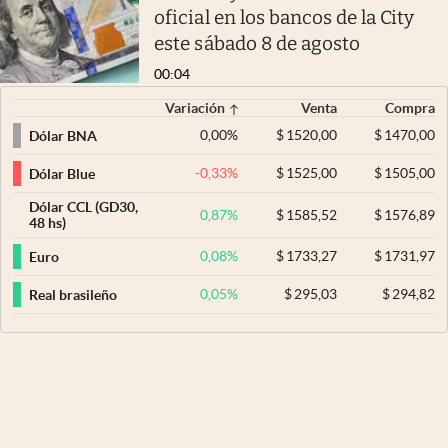
oficial en los bancos de la City
este sábado 8 de agosto
00:04
Variación
Venta
Compra
0,00
%
$
1520,00
$
1470,00
Dólar BNA
-0,33
%
$
1525,00
$
1505,00
Dólar Blue
Dólar CCL (GD30,
0,87
%
$
1585,52
$
1576,89
48 hs)
0,08
%
$
1733,27
$
1731,97
Euro
0,05
%
$
295,03
$
294,82
Real brasileño