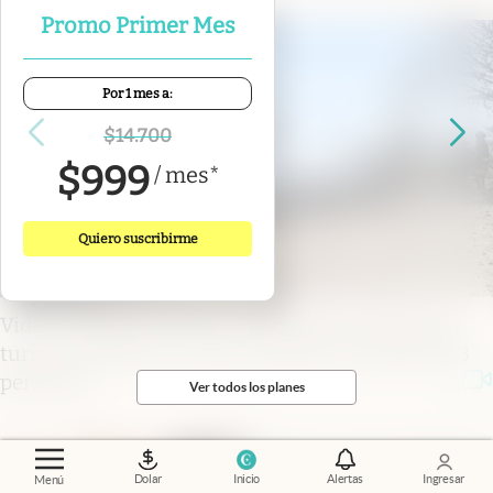
Promo Primer Mes
Por 1 mes a:
$
14.700
$
999
/
mes
*
Quiero suscribirme
Video
.
Tragedia en Perú: se estrelló una avioneta
turística sobre las Líneas de Nazca y murieron 13
personas
Ver todos los planes
Dolar
Inicio
Alertas
Ingresar
Menú