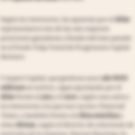
Según los inversores, las apuestas por el
dólar
representaron tres de las seis mayores
posiciones ganadoras a finales del mes pasado
en el fondo Tulip Trend de Progressive Capital
Partners.
Y Aspect Capital, que gestiona unos
u$s 9000
millones
en activos, sigue apostando por el
dólar
frente al
yen
y el
euro
, según una carta a
los inversores a la que tuvo acceso
Financial
Times
, y también frente a la
libra esterlina
y
otras
divisas
, según el director de soluciones de
inversión de la empresa, Razvan Remsing. Su