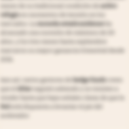
meses de su tradicional condición de
activo
refugio
en momentos de tensión en los
mercados. La
moneda estadounidense
ha
alcanzado una sucesión de máximos de 20
años, y los tres meses hasta septiembre
marcaron su mayor ganancia trimestral desde
2016.
Aun así, varios gestores de
hedge funds
creen
que el
dólar
seguirá subiendo y se resisten a
vender hasta que haya señales claras de que la
Fed
está dispuesta a levantar el pie del
acelerador.