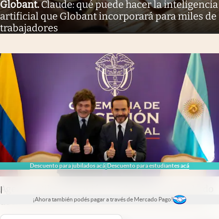
Globant
.
Claude: qué puede hacer la inteligencia
artificial que Globant incorporará para miles de
trabajadores
Descuento para jubilados acá
Descuento para estudiantes acá
|
Agenda
.
Milei se reunió en Colombia con Abelardo
|
de la Espriella antes de su asunción presidencial
¡Ahora también podés pagar a través de Mercado Pago!