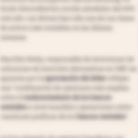
fondo Diversified ha crecido alrededor del 44%
este año. Las divisas han sido una de sus clases
de activos más rentables en las últimas
semanas.
Para Kier Boley, responsable de inversiones de
soluciones de inversión alternativas en UBP, las
apuestas por la
apreciación del dólar
reflejan
una "combinación de opiniones más amplias
sobre el
endurecimiento de los bancos
centrales
a nivel mundial y operaciones sobre
cuestiones políticas de los
bancos centrales
".