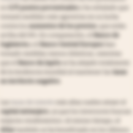
en
0,75 puntos porcentuales
y ha señalado que
tomará medidas más agresivas en su lucha
contra los
aumentos de los precios
, que están
arriba del 8%. En comparación, el
Banco de
Inglaterra
y el
Banco Central Europeo
han
tomado medidas menos drásticas, mientras
que el
Banco de Japón
se ha alejado totalmente
de la tendencia mundial al mantener las
tasas
en territorio negativo
.
Las
tasas de interés
más altas suelen atraer el
capital extranjero
, ya que los inversores buscan
mejores rendimientos. Al mismo tiempo, el
dólar
también se ha beneficiado en los últimos