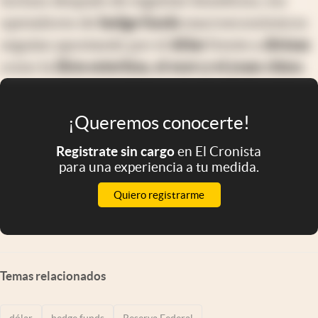
Incluso después de registrar beneficios, los
operadores de
hedge funds
macroeconómicos
seguían apostando por el
dólar
frente a
divisas
como la
libra esterlina, el euro y el yuan chino
.
¡Queremos conocerte!
Registrate sin cargo
en El Cronista
para una experiencia a tu medida.
Quiero registrarme
Temas relacionados
dólar
hedge funds
Reserva Federal