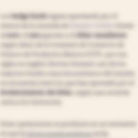
Los
hedge funds
siguen apostando por el
avance de la moneda de
Estados Unidos
frente
al
euro
, el
yen
japonés y el
dólar canadiense
,
según datos de la Comisión de Comercio de
Futuros de Productos Básicos (CFTC, por sus
siglas en inglés). Brevan Howard, uno de los
mayores fondos macroeconómicos del mundo,
se encuentra entre los que han apostado por el
fortalecimiento del dólar
, según una reciente
carta a los inversores.
Estas operaciones se producen en un momento
en que
la
divisa estadounidense
se ha