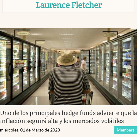
Laurence Fletcher
Infotechnology
Clase
Clima
Mundial 2026
Eventos Corporativos
El Cronista Studio
Mediakit
abre en nueva pestaña
Argentina
Uno de los principales hedge funds advierte que l
inflación seguirá alta y los mercados volátiles
miércoles, 01 de Marzo de 2023
Members