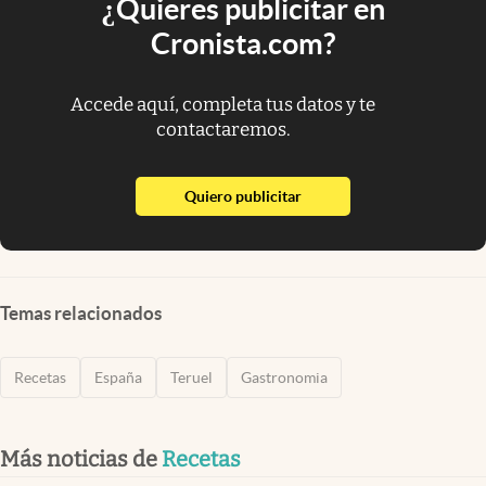
¿Quieres publicitar en
Cronista.com?
Accede aquí, completa tus datos y te
contactaremos.
abre en nueva pestaña
Quiero publicitar
Temas relacionados
Recetas
España
Teruel
Gastronomia
Más noticias de
Recetas