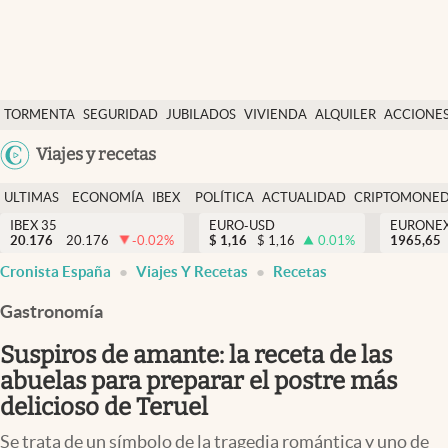
Últimas Noticias
TORMENTA
SEGURIDAD
JUBILADOS
VIVIENDA
ALQUILER
ACCIONE
Economía y finanzas
SOCIAL
Argentina
Viajes y recetas
Política
España
Actualidad
ULTIMAS
ECONOMÍA
IBEX
POLÍTICA
ACTUALIDAD
CRIPTOMONE
México
NOTICIAS
Y
Y
IBEX 35
EURO-USD
EURONE
Criptomonedas
20.176
20.176
-0.02
%
$
1,16
$
1,16
0.01
%
USA
1965,65
FINANZAS
EURO
Cronista España
Viajes Y Recetas
Recetas
Colombia
España
Uruguay
Gastronomía
Suspiros de amante: la receta de las
abuelas para preparar el postre más
delicioso de Teruel
Se trata de un símbolo de la tragedia romántica y uno de