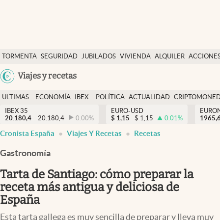
Últimas Noticias
TORMENTA
SEGURIDAD
JUBILADOS
VIVIENDA
ALQUILER
ACCIONE
Economía y finanzas
SOCIAL
Argentina
Viajes y recetas
Política
España
Actualidad
ULTIMAS
ECONOMÍA
IBEX
POLÍTICA
ACTUALIDAD
CRIPTOMONE
México
NOTICIAS
Y
Y
IBEX 35
EURO-USD
EURO
Criptomonedas
20.180,4
20.180,4
0.00
%
$
1,15
$
1,15
0.01
%
USA
1965,
FINANZAS
EURO
Cronista España
Viajes Y Recetas
Recetas
Colombia
España
Uruguay
Gastronomía
Tarta de Santiago: cómo preparar la
receta más antigua y deliciosa de
España
Esta tarta gallega es muy sencilla de preparar y lleva muy