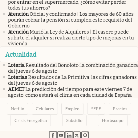
por entrar en el supermercado, ¿cómo evitar perder
todos tus ahorros?
Atención
Oficial y confirmado | Los mayores de 60 años
podrán cobrar la pensión si cumplen este requisito del
Gobierno
Atención
Murió la Ley de Alquileres | El casero puede
subirte el alquiler si realiza cierto tipo de mejoras en tu
vivienda
Actualidad
Lotería
Resultado del Bonoloto: la combinación ganadora
del jueves 6 de agosto
Loterías
Resultados de La Primitiva: las cifras ganadoras
del jueves 6 de agosto
AEMET
La predicción del tiempo para este viernes 7 de
agosto: cómo estará el clima en cada ciudad de España
Netflix
Celulares
Empleo
SEPE
Precios
Crisis Energetica
Subsidio
Horóscopo
abre en nueva pestaña
abre en nueva pestaña
abre en nueva pestaña
abre en nueva pestaña
abre en nueva pestaña