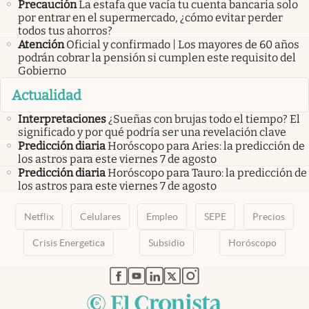
Precaución
La estafa que vacía tu cuenta bancaria solo
por entrar en el supermercado, ¿cómo evitar perder
todos tus ahorros?
Atención
Oficial y confirmado | Los mayores de 60 años
podrán cobrar la pensión si cumplen este requisito del
Gobierno
Actualidad
Interpretaciones
¿Sueñas con brujas todo el tiempo? El
significado y por qué podría ser una revelación clave
Predicción diaria
Horóscopo para Aries: la predicción de
los astros para este viernes 7 de agosto
Predicción diaria
Horóscopo para Tauro: la predicción de
los astros para este viernes 7 de agosto
Netflix
Celulares
Empleo
SEPE
Precios
Crisis Energetica
Subsidio
Horóscopo
abre en nueva pestaña
abre en nueva pestaña
abre en nueva pestaña
abre en nueva pestaña
abre en nueva pestaña