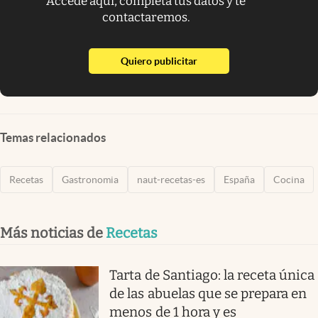
Accede aquí, completa tus datos y te
contactaremos.
abre en nueva pestaña
Quiero publicitar
Temas relacionados
Recetas
Gastronomia
naut-recetas-es
España
Cocina
Más noticias de
Recetas
Tarta de Santiago: la receta única
de las abuelas que se prepara en
menos de 1 hora y es