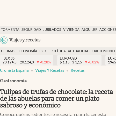
Últimas Noticias
TORMENTA
SEGURIDAD
JUBILADOS
VIVIENDA
ALQUILER
ACCIONE
Economía y finanzas
SOCIAL
Argentina
Viajes y recetas
Política
España
Actualidad
ULTIMAS
ECONOMÍA
IBEX
POLÍTICA
ACTUALIDAD
CRIPTOMONE
México
NOTICIAS
Y
Y
IBEX 35
EURO-USD
EUR
Criptomonedas
20.124,3
20.124,3
-0.28
%
$
1,15
$
1,15
-0.02
%
USA
1965
FINANZAS
EURO
Cronista España
Viajes Y Recetas
Recetas
Colombia
España
Uruguay
Gastronomía
Tulipas de trufas de chocolate: la receta
de las abuelas para comer un plato
sabroso y económico
Conoce qué ingredientes se necesitan para hacer esta