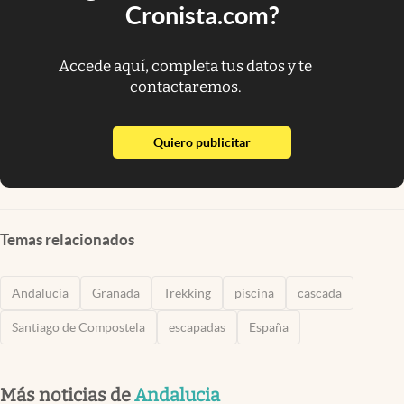
Cronista.com?
Accede aquí, completa tus datos y te
contactaremos.
abre en nueva pestaña
Quiero publicitar
Temas relacionados
Andalucia
Granada
Trekking
piscina
cascada
Santiago de Compostela
escapadas
España
Más noticias de
Andalucia