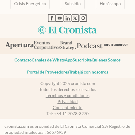
Crisis Energetica
Subsidio
Horóscopo
abre en nueva pestaña
abre en nueva pestaña
abre en nueva pestaña
abre en nueva pestaña
abre en nueva pestaña
Contacto
Canales de WhatsApp
Suscribite
Quiénes Somos
Portal de Proveedores
Trabajá con nosotros
Copyright 2025 cronista.com
Todos los derechos reservados
Términos y condiciones
Privacidad
Consentimiento
Tel:
+54 11 7078-3270
cronista.com
es propiedad de El Cronista Comercial S.A Registro de
propiedad intelectual: 56576959