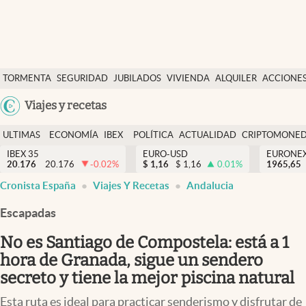
Últimas Noticias
TORMENTA
SEGURIDAD
JUBILADOS
VIVIENDA
ALQUILER
ACCIONE
Economía y finanzas
SOCIAL
Argentina
Viajes y recetas
Política
España
Actualidad
ULTIMAS
ECONOMÍA
IBEX
POLÍTICA
ACTUALIDAD
CRIPTOMONE
México
NOTICIAS
Y
Y
IBEX 35
EURO-USD
EURONE
Criptomonedas
20.176
20.176
-0.02
%
$
1,16
$
1,16
0.01
%
USA
1965,65
FINANZAS
EURO
Cronista España
Viajes Y Recetas
Andalucia
Colombia
España
Uruguay
Escapadas
No es Santiago de Compostela: está a 1
hora de Granada, sigue un sendero
secreto y tiene la mejor piscina natural
Esta ruta es ideal para practicar senderismo y disfrutar de