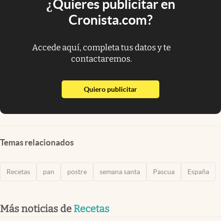
¿Quieres publicitar en
Cronista.com?
Accede aquí, completa tus datos y te
contactaremos.
abre en nueva pestaña
Quiero publicitar
Temas relacionados
Recetas
pan
postre
semana santa
Pascua
España
Más noticias de
Recetas