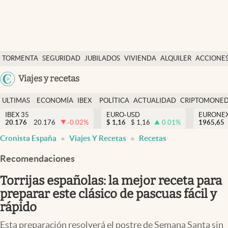
Últimas Noticias
TORMENTA
SEGURIDAD
JUBILADOS
VIVIENDA
ALQUILER
ACCIONE
Economía y finanzas
SOCIAL
Argentina
Viajes y recetas
Política
España
Actualidad
ULTIMAS
ECONOMÍA
IBEX
POLÍTICA
ACTUALIDAD
CRIPTOMONE
México
NOTICIAS
Y
Y
IBEX 35
EURO-USD
EURONE
Criptomonedas
20.176
20.176
-0.02
%
$
1,16
$
1,16
0.01
%
USA
1965,65
FINANZAS
EURO
Cronista España
Viajes Y Recetas
Recetas
Colombia
España
Uruguay
Recomendaciones
Torrijas españolas: la mejor receta para
preparar este clásico de pascuas fácil y
rápido
Esta preparación resolverá el postre de Semana Santa sin