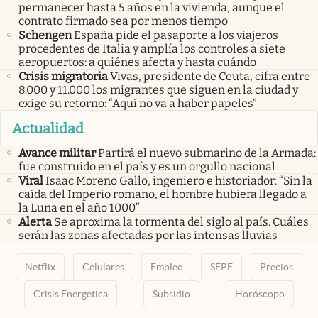
permanecer hasta 5 años en la vivienda, aunque el
contrato firmado sea por menos tiempo
Schengen
España pide el pasaporte a los viajeros
procedentes de Italia y amplía los controles a siete
aeropuertos: a quiénes afecta y hasta cuándo
Crisis migratoria
Vivas, presidente de Ceuta, cifra entre
8.000 y 11.000 los migrantes que siguen en la ciudad y
exige su retorno: “Aquí no va a haber papeles”
Actualidad
Avance militar
Partirá el nuevo submarino de la Armada:
fue construido en el país y es un orgullo nacional
Viral
Isaac Moreno Gallo, ingeniero e historiador: “Sin la
caída del Imperio romano, el hombre hubiera llegado a
la Luna en el año 1000”
Alerta
Se aproxima la tormenta del siglo al país. Cuáles
serán las zonas afectadas por las intensas lluvias
Netflix
Celulares
Empleo
SEPE
Precios
Crisis Energetica
Subsidio
Horóscopo