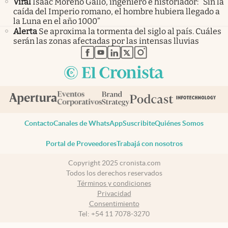
Viral
Isaac Moreno Gallo, ingeniero e historiador: “Sin la
caída del Imperio romano, el hombre hubiera llegado a
la Luna en el año 1000”
Alerta
Se aproxima la tormenta del siglo al país. Cuáles
serán las zonas afectadas por las intensas lluvias
abre en nueva pestaña
abre en nueva pestaña
abre en nueva pestaña
abre en nueva pestaña
abre en nueva pestaña
Contacto
Canales de WhatsApp
Suscribite
Quiénes Somos
Portal de Proveedores
Trabajá con nosotros
Copyright 2025 cronista.com
Todos los derechos reservados
Términos y condiciones
Privacidad
Consentimiento
Tel:
+54 11 7078-3270