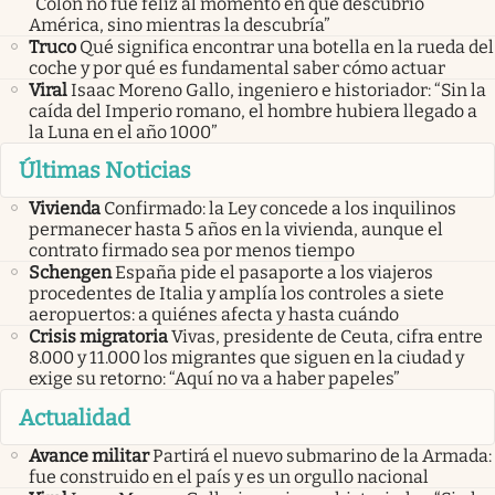
“Colón no fue feliz al momento en que descubrió
América, sino mientras la descubría”
Truco
Qué significa encontrar una botella en la rueda del
coche y por qué es fundamental saber cómo actuar
Viral
Isaac Moreno Gallo, ingeniero e historiador: “Sin la
caída del Imperio romano, el hombre hubiera llegado a
la Luna en el año 1000”
Últimas Noticias
Vivienda
Confirmado: la Ley concede a los inquilinos
permanecer hasta 5 años en la vivienda, aunque el
contrato firmado sea por menos tiempo
Schengen
España pide el pasaporte a los viajeros
procedentes de Italia y amplía los controles a siete
aeropuertos: a quiénes afecta y hasta cuándo
Crisis migratoria
Vivas, presidente de Ceuta, cifra entre
8.000 y 11.000 los migrantes que siguen en la ciudad y
exige su retorno: “Aquí no va a haber papeles”
Actualidad
Avance militar
Partirá el nuevo submarino de la Armada:
fue construido en el país y es un orgullo nacional