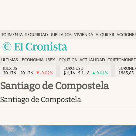
Últimas Noticias
TORMENTA
SEGURIDAD
JUBILADOS
VIVIENDA
ALQUILER
ACCIONE
Economía y finanzas
SOCIAL
Argentina
Política
España
Actualidad
ULTIMAS
ECONOMÍA
IBEX
POLÍTICA
ACTUALIDAD
CRIPTOMONE
México
NOTICIAS
Y
Y
IBEX 35
EURO-USD
EURONE
Criptomonedas
20.176
20.176
-0.02
%
$
1,16
$
1,16
0.01
%
USA
1965,65
FINANZAS
EURO
Colombia
Santiago de Compostela
España
Uruguay
Santiago de Compostela