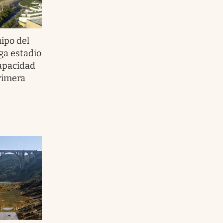
uipo del
ga estadio
apacidad
primera