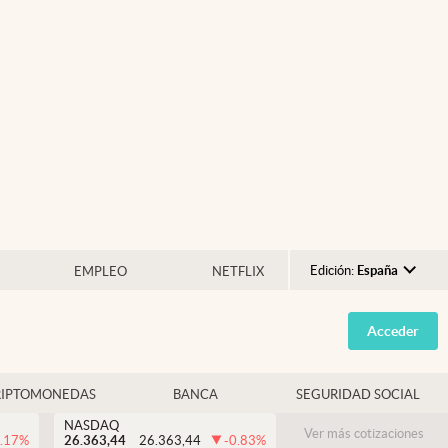
Edición:
España
EMPLEO
NETFLIX
Argentina
Acceder
España
México
RIPTOMONEDAS
BANCA
SEGURIDAD SOCIAL
USA
NASDAQ
Colombia
Ver más cotizaciones
.17
%
26.363,44
26.363,44
-0.83
%