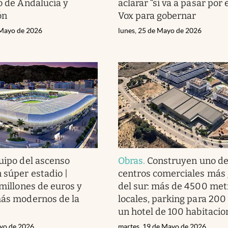
ro de Andalucía y
aclarar “si va a pasar por 
ón
Vox para gobernar
 Mayo de 2026
lunes, 25 de Mayo de 2026
uipo del ascenso
Obras
.
Construyen uno de
 súper estadio |
centros comerciales más
 millones de euros y
del sur: más de 4500 met
más modernos de la
locales, parking para 200
un hotel de 100 habitacio
yo de 2026
martes, 19 de Mayo de 2026