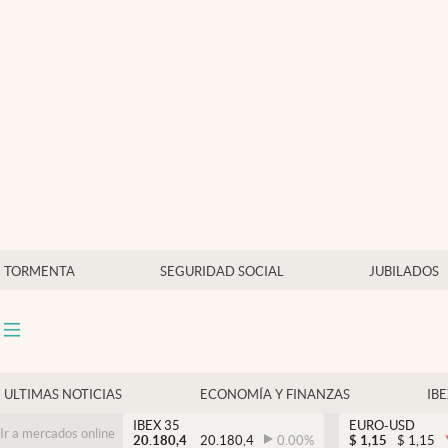
Últimas Noticias
Economía y finanzas
Política
Actualidad
Criptomonedas
TORMENTA
SEGURIDAD SOCIAL
JUBILADOS
ULTIMAS NOTICIAS
ECONOMÍA Y FINANZAS
IB
IBEX 35
EURO-USD
Ir a mercados online
20.180,4
20.180,4
0.00
%
$
1,15
$
1,15