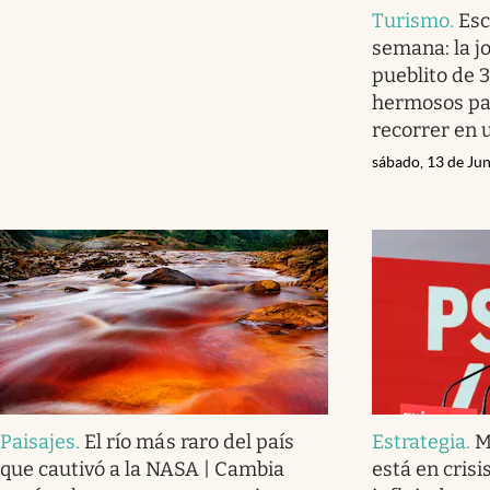
Turismo
.
Esc
semana: la j
pueblito de 
hermosos pa
recorrer en 
sábado, 13 de Ju
Paisajes
.
El río más raro del país
Estrategia
.
M
que cautivó a la NASA | Cambia
está en crisi