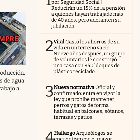
1
por Seguridad Social |
Reducirán un 15% de la pensión
a quienes hayan trabajado más
de 40 años, pero adelanten su
jubilación
2
Viral
Gastó los ahorros de su
vida en un terreno vacío.
Nueve años después, un grupo
de voluntarios le construyó
una casa con 850 bloques de
plástico reciclado
roducción,
os de agua
3
Nueva normativa
Oficial y
trabajo a
confirmado: entra en vigor la
ley que prohíbe mantener
perros y gatos de forma
habitual en balcones, sótanos,
terrazas y patios
4
Hallazgo
Arqueólogos se
encuentran con el mayor