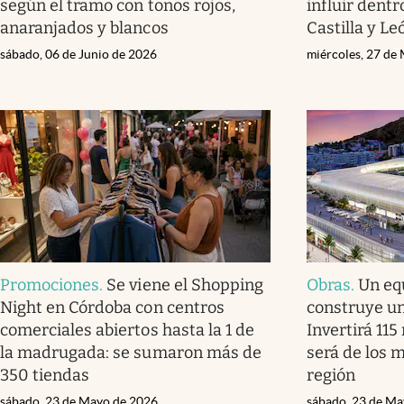
según el tramo con tonos rojos,
influir dent
anaranjados y blancos
Castilla y Le
sábado, 06 de Junio de 2026
miércoles, 27 de
Promociones
.
Se viene el Shopping
Obras
.
Un eq
Night en Córdoba con centros
construye un
comerciales abiertos hasta la 1 de
Invertirá 115
la madrugada: se sumaron más de
será de los 
350 tiendas
región
sábado, 23 de Mayo de 2026
sábado, 23 de Ma