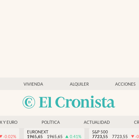
VIVIENDA
ALQUILER
ACCIONES
EX Y EURO
POLÍTICA
ACTUALIDAD
C
EURONEXT
S&P 500
-0.02
%
1965,65
1965,65
0.41
%
7723,55
7723,55
-0