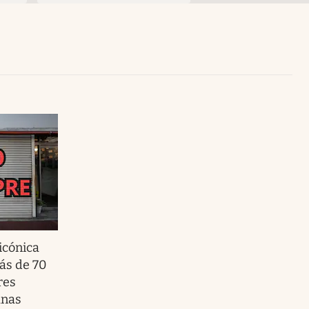
Uruguay
icónica
más de 70
res
anas