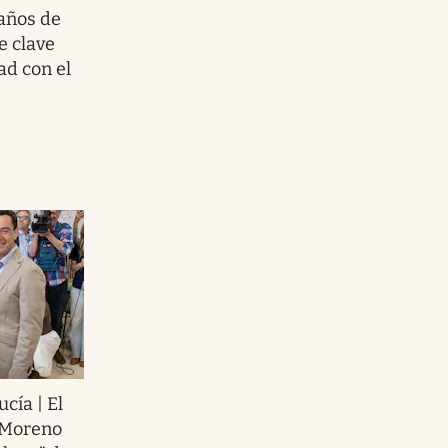
 años de
e clave
ad con el
cía | El
 Moreno