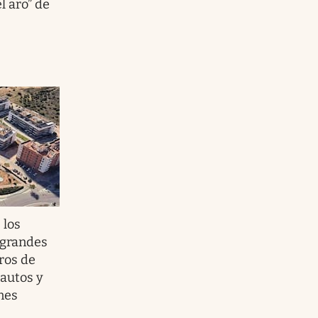
el aro” de
 los
 grandes
ros de
 autos y
nes