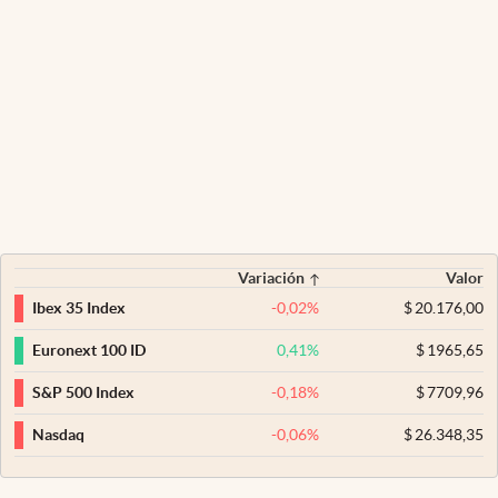
Variación
Valor
-0,02
%
$
20.176,00
Ibex 35 Index
0,41
%
$
1965,65
Euronext 100 ID
-0,18
%
$
7709,96
S&P 500 Index
-0,06
%
$
26.348,35
Nasdaq