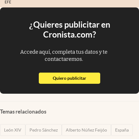
EFE
¿Quieres publicitar en
Cronista.com?
Accede aquí, completa tus datos y te
contactaremos.
abre en nueva pestaña
Quiero publicitar
Temas relacionados
León XIV
Pedro Sánchez
Alberto Núñez Feijóo
España