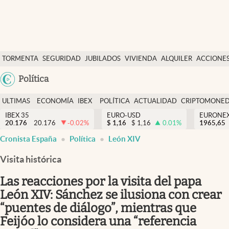
Últimas Noticias
TORMENTA
SEGURIDAD
JUBILADOS
VIVIENDA
ALQUILER
ACCIONE
Economía y finanzas
SOCIAL
Argentina
Política
Política
España
Actualidad
ULTIMAS
ECONOMÍA
IBEX
POLÍTICA
ACTUALIDAD
CRIPTOMONE
México
NOTICIAS
Y
Y
IBEX 35
EURO-USD
EURONE
Criptomonedas
20.176
20.176
-0.02
%
$
1,16
$
1,16
0.01
%
USA
1965,65
FINANZAS
EURO
Cronista España
Política
León XIV
Colombia
España
Uruguay
Visita histórica
Las reacciones por la visita del papa
León XIV: Sánchez se ilusiona con crear
“puentes de diálogo”, mientras que
Feijóo lo considera una “referencia