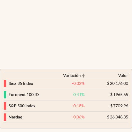
Variación
Valor
-0,02
%
$
20.176,00
Ibex 35 Index
0,41
%
$
1965,65
Euronext 100 ID
-0,18
%
$
7709,96
S&P 500 Index
-0,06
%
$
26.348,35
Nasdaq