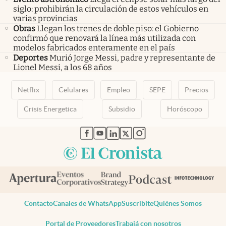
siglo: prohibirán la circulación de estos vehículos en
varias provincias
Obras
Llegan los trenes de doble piso: el Gobierno
confirmó que renovará la línea más utilizada con
modelos fabricados enteramente en el país
Deportes
Murió Jorge Messi, padre y representante de
Lionel Messi, a los 68 años
Netflix
Celulares
Empleo
SEPE
Precios
Crisis Energetica
Subsidio
Horóscopo
abre en nueva pestaña
abre en nueva pestaña
abre en nueva pestaña
abre en nueva pestaña
abre en nueva pestaña
Contacto
Canales de WhatsApp
Suscribite
Quiénes Somos
Portal de Proveedores
Trabajá con nosotros