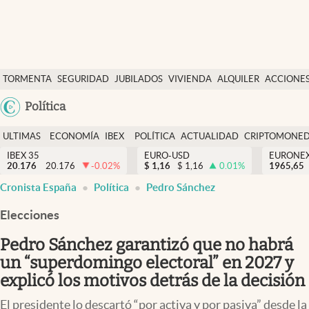
Últimas Noticias
TORMENTA
SEGURIDAD
JUBILADOS
VIVIENDA
ALQUILER
ACCIONE
Economía y finanzas
SOCIAL
Argentina
Política
Política
España
Actualidad
ULTIMAS
ECONOMÍA
IBEX
POLÍTICA
ACTUALIDAD
CRIPTOMONE
México
NOTICIAS
Y
Y
IBEX 35
EURO-USD
EURONE
Criptomonedas
20.176
20.176
-0.02
%
$
1,16
$
1,16
0.01
%
USA
1965,65
FINANZAS
EURO
Cronista España
Política
Pedro Sánchez
Colombia
España
Uruguay
Elecciones
Pedro Sánchez garantizó que no habrá
un “superdomingo electoral” en 2027 y
explicó los motivos detrás de la decisión
El presidente lo descartó “por activa y por pasiva” desde la