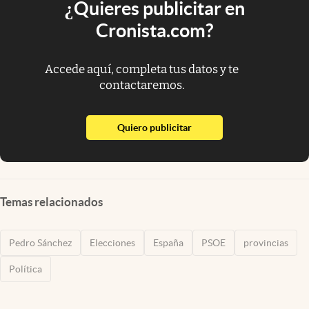
¿Quieres publicitar en
Cronista.com?
Accede aquí, completa tus datos y te
contactaremos.
abre en nueva pestaña
Quiero publicitar
Temas relacionados
Pedro Sánchez
Elecciones
España
PSOE
provincias
Política