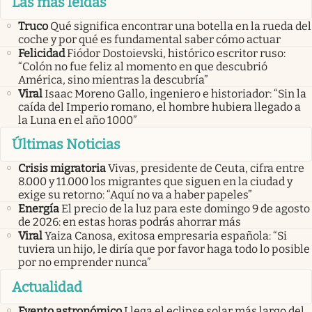
Las más leidas
Truco
Qué significa encontrar una botella en la rueda del
coche y por qué es fundamental saber cómo actuar
Felicidad
Fiódor Dostoievski, histórico escritor ruso:
“Colón no fue feliz al momento en que descubrió
América, sino mientras la descubría”
Viral
Isaac Moreno Gallo, ingeniero e historiador: “Sin la
caída del Imperio romano, el hombre hubiera llegado a
la Luna en el año 1000”
Últimas Noticias
Crisis migratoria
Vivas, presidente de Ceuta, cifra entre
8.000 y 11.000 los migrantes que siguen en la ciudad y
exige su retorno: “Aquí no va a haber papeles”
Energía
El precio de la luz para este domingo 9 de agosto
de 2026: en estas horas podrás ahorrar más
Viral
Yaiza Canosa, exitosa empresaria española: “Si
tuviera un hijo, le diría que por favor haga todo lo posible
por no emprender nunca”
Actualidad
Evento astronómico
Llega el eclipse solar más largo del