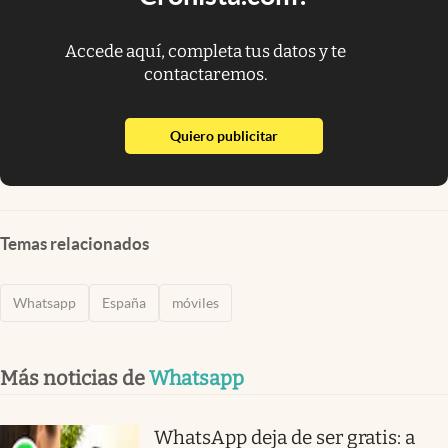
Accede aquí, completa tus datos y te
contactaremos.
abre en nueva pestaña
Quiero publicitar
Temas relacionados
Whatsapp
España
móviles
Más noticias de
Whatsapp
WhatsApp deja de ser gratis: a