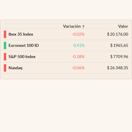
Variación
Valor
-0,02
%
$
20.176,00
Ibex 35 Index
0,41
%
$
1965,65
Euronext 100 ID
-0,18
%
$
7709,96
S&P 500 Index
-0,06
%
$
26.348,35
Nasdaq