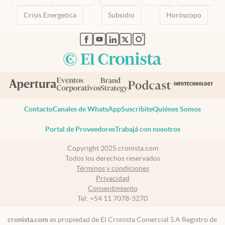
Crisis Energetica
Subsidio
Horóscopo
abre en nueva pestaña
abre en nueva pestaña
abre en nueva pestaña
abre en nueva pestaña
abre en nueva pestaña
Contacto
Canales de WhatsApp
Suscribite
Quiénes Somos
Portal de Proveedores
Trabajá con nosotros
Copyright 2025 cronista.com
Todos los derechos reservados
Términos y condiciones
Privacidad
Consentimiento
Tel:
+54 11 7078-3270
cronista.com
es propiedad de El Cronista Comercial S.A Registro de