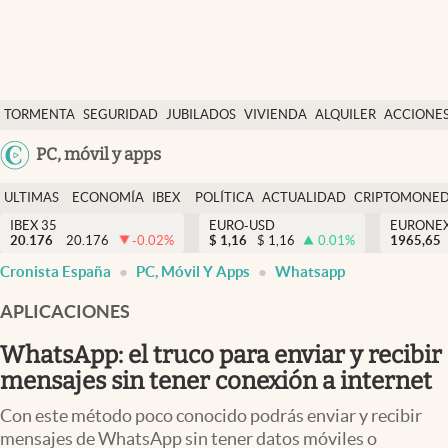
Últimas Noticias
TORMENTA
SEGURIDAD
JUBILADOS
VIVIENDA
ALQUILER
ACCIONE
Economía y finanzas
SOCIAL
Argentina
PC, móvil y apps
Política
España
Actualidad
ULTIMAS
ECONOMÍA
IBEX
POLÍTICA
ACTUALIDAD
CRIPTOMONE
México
NOTICIAS
Y
Y
IBEX 35
EURO-USD
EURONE
Criptomonedas
20.176
20.176
-0.02
%
$
1,16
$
1,16
0.01
%
USA
1965,65
FINANZAS
EURO
Cronista España
PC, Móvil Y Apps
Whatsapp
Colombia
España
Uruguay
APLICACIONES
WhatsApp: el truco para enviar y recibir
mensajes sin tener conexión a internet
Con este método poco conocido podrás enviar y recibir
mensajes de WhatsApp sin tener datos móviles o