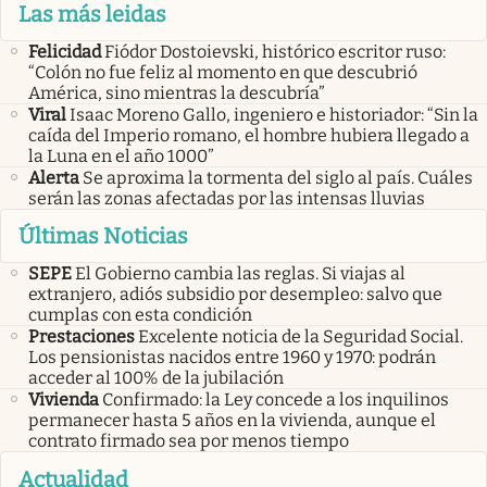
Las más leidas
Felicidad
Fiódor Dostoievski, histórico escritor ruso:
“Colón no fue feliz al momento en que descubrió
América, sino mientras la descubría”
Viral
Isaac Moreno Gallo, ingeniero e historiador: “Sin la
caída del Imperio romano, el hombre hubiera llegado a
la Luna en el año 1000”
Alerta
Se aproxima la tormenta del siglo al país. Cuáles
serán las zonas afectadas por las intensas lluvias
Últimas Noticias
SEPE
El Gobierno cambia las reglas. Si viajas al
extranjero, adiós subsidio por desempleo: salvo que
cumplas con esta condición
Prestaciones
Excelente noticia de la Seguridad Social.
Los pensionistas nacidos entre 1960 y 1970: podrán
acceder al 100% de la jubilación
Vivienda
Confirmado: la Ley concede a los inquilinos
permanecer hasta 5 años en la vivienda, aunque el
contrato firmado sea por menos tiempo
Actualidad