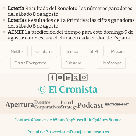
Lotería
Resultado del Bonoloto: los números ganadores
del sábado 8 de agosto
Loterías
Resultados de La Primitiva: las cifras ganadoras
del sábado 8 de agosto
AEMET
La predicción del tiempo para este domingo 9 de
agosto: cómo estará el clima en cada ciudad de España
Netflix
Celulares
Empleo
SEPE
Precios
Crisis Energetica
Subsidio
Horóscopo
abre en nueva pestaña
abre en nueva pestaña
abre en nueva pestaña
abre en nueva pestaña
abre en nueva pestaña
Contacto
Canales de WhatsApp
Suscribite
Quiénes Somos
Portal de Proveedores
Trabajá con nosotros