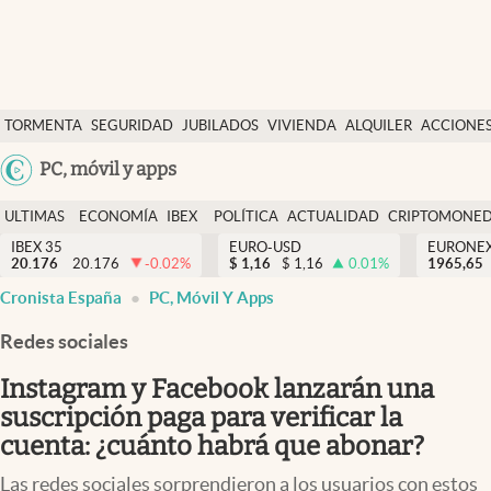
Últimas Noticias
TORMENTA
SEGURIDAD
JUBILADOS
VIVIENDA
ALQUILER
ACCIONE
Economía y finanzas
SOCIAL
Argentina
PC, móvil y apps
Política
España
Actualidad
ULTIMAS
ECONOMÍA
IBEX
POLÍTICA
ACTUALIDAD
CRIPTOMONE
México
NOTICIAS
Y
Y
IBEX 35
EURO-USD
EURONE
Criptomonedas
20.176
20.176
-0.02
%
$
1,16
$
1,16
0.01
%
USA
1965,65
FINANZAS
EURO
Cronista España
PC, Móvil Y Apps
Colombia
España
Uruguay
Redes sociales
Instagram y Facebook lanzarán una
suscripción paga para verificar la
cuenta: ¿cuánto habrá que abonar?
Las redes sociales sorprendieron a los usuarios con estos