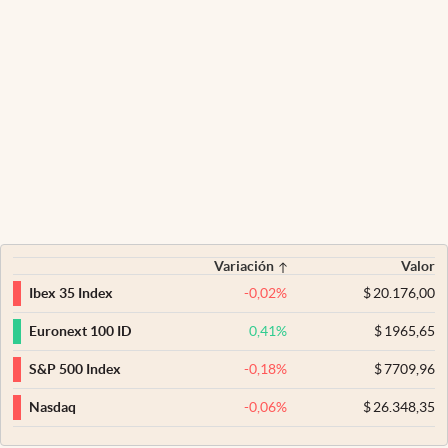
Variación
Valor
-0,02
%
$
20.176,00
Ibex 35 Index
0,41
%
$
1965,65
Euronext 100 ID
-0,18
%
$
7709,96
S&P 500 Index
-0,06
%
$
26.348,35
Nasdaq