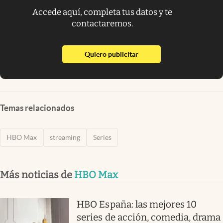
Accede aquí, completa tus datos y te
contactaremos.
abre en nueva pestaña
Quiero publicitar
Temas relacionados
HBO Max
streaming
Series
Más noticias de
HBO Max
HBO España: las mejores 10
series de acción, comedia, drama