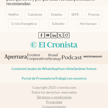
recomiendan
Netflix
Celulares
Empleo
SEPE
Precios
Crisis Energetica
Subsidio
Horóscopo
abre en nueva pestaña
abre en nueva pestaña
abre en nueva pestaña
abre en nueva pestaña
abre en nueva pestaña
Contacto
Canales de WhatsApp
Suscribite
Quiénes Somos
Portal de Proveedores
Trabajá con nosotros
Copyright 2025 cronista.com
Todos los derechos reservados
Términos y condiciones
Privacidad
Consentimiento