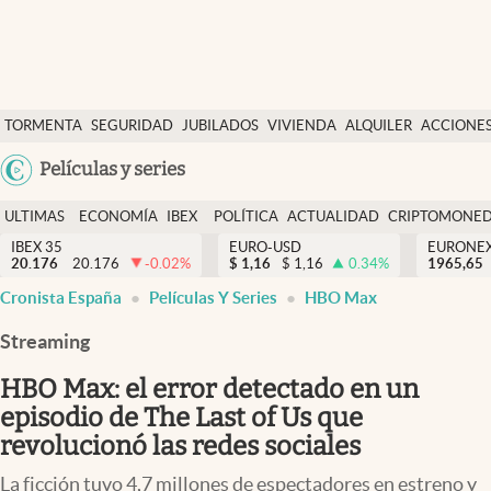
Últimas Noticias
TORMENTA
SEGURIDAD
JUBILADOS
VIVIENDA
ALQUILER
ACCIONE
Economía y finanzas
SOCIAL
Argentina
Películas y series
Política
España
Actualidad
ULTIMAS
ECONOMÍA
IBEX
POLÍTICA
ACTUALIDAD
CRIPTOMONE
México
NOTICIAS
Y
Y
IBEX 35
EURO-USD
EURONE
Criptomonedas
20.176
20.176
-0.02
%
$
1,16
$
1,16
0.34
%
USA
1965,65
FINANZAS
EURO
Cronista España
Películas Y Series
HBO Max
Colombia
España
Uruguay
Streaming
HBO Max: el error detectado en un
episodio de The Last of Us que
revolucionó las redes sociales
La ficción tuvo 4,7 millones de espectadores en estreno y