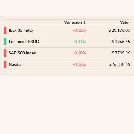
Variación
Valor
-0,02
%
$
20.176,00
Ibex 35 Index
0,41
%
$
1965,65
Euronext 100 ID
-0,18
%
$
7709,96
S&P 500 Index
-0,06
%
$
26.348,35
Nasdaq