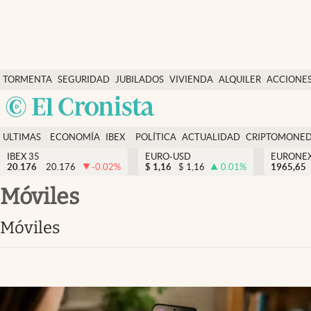
Últimas Noticias
TORMENTA
SEGURIDAD
JUBILADOS
VIVIENDA
ALQUILER
ACCIONE
Economía y finanzas
SOCIAL
Argentina
Política
España
Actualidad
ULTIMAS
ECONOMÍA
IBEX
POLÍTICA
ACTUALIDAD
CRIPTOMONE
México
NOTICIAS
Y
Y
IBEX 35
EURO-USD
EURONE
Criptomonedas
20.176
20.176
-0.02
%
$
1,16
$
1,16
0.01
%
USA
1965,65
FINANZAS
EURO
Colombia
móviles
España
Uruguay
móviles